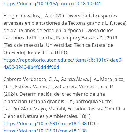
https://doi.org/10.1016/j.foreco.2018.10.041
Burgos Cevallos, J. A. (2020). Diversidad de especies
arvenses en plantaciones de Tectona grandis L. f. (teca),
de 4 a 15 años de edad en la época lluviosa de los
cantones de Pichincha, Palenque y Balzar, año 2019
[Tesis de maestría, Universidad Técnica Estatal de
Quevedo]. Repositorio UTEQ.
https://repositorio.uteq.edu.ec/items/c6c191c7-dae0-
4a90-8246-8b4f6dddf90d
Cabrera-Verdesoto, C. A., García Álava, J. A., Mero Jalca,
O. F., Estévez Valdez, I., & Cabrera Verdesoto, R. P.
(2024). Determinación del crecimiento de una
plantación Tectona grandis L. f., parroquia Sucre,
cantón 24 de Mayo, Manabí, Ecuador. Revista Científica
Ciencias Naturales y Ambientales, 18(1).
https://doi.org/10.53591/cna.v18i1.38
DOI:
https://doi.org/10.53591/cna.v18i1.38