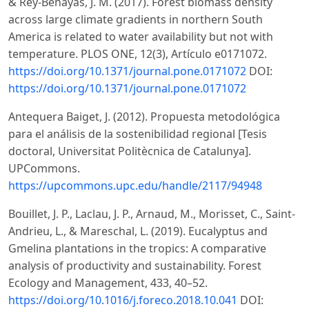
& Rey-Benayas, J. M. (2017). Forest biomass density
across large climate gradients in northern South
America is related to water availability but not with
temperature. PLOS ONE, 12(3), Artículo e0171072.
https://doi.org/10.1371/journal.pone.0171072
DOI:
https://doi.org/10.1371/journal.pone.0171072
Antequera Baiget, J. (2012). Propuesta metodológica
para el análisis de la sostenibilidad regional [Tesis
doctoral, Universitat Politècnica de Catalunya].
UPCommons.
https://upcommons.upc.edu/handle/2117/94948
Bouillet, J. P., Laclau, J. P., Arnaud, M., Morisset, C., Saint-
Andrieu, L., & Mareschal, L. (2019). Eucalyptus and
Gmelina plantations in the tropics: A comparative
analysis of productivity and sustainability. Forest
Ecology and Management, 433, 40–52.
https://doi.org/10.1016/j.foreco.2018.10.041
DOI: