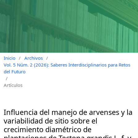
Inicio
/
Archivos
/
Vol. 5 Núm. 2 (2026): Saberes Interdisciplinarios para Retos
del Futuro
/
Artículos
Influencia del manejo de arvenses y la
variabilidad de sitio sobre el
crecimiento diamétrico de
plantaciones de Tectona grandis L. f. y