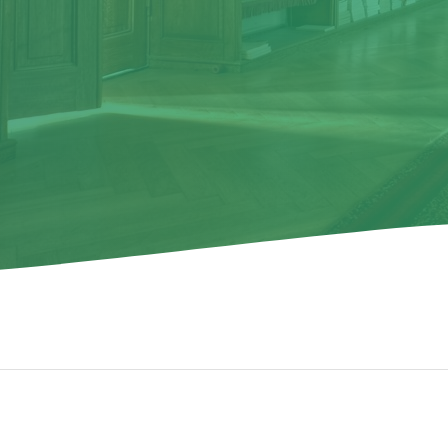
le académico
le Académico (en inglés, Google Scholar) es un buscador de Goog
cado y especializado en la búsqueda de contenido y bibliografía