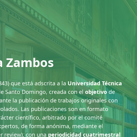
ca Zambos
43) que está adscrita a la
Universidad Técnica
de Santo Domingo, creada con el
objetivo
de
ante la publicación de trabajos originales con
rolados. Las publicaciones son en formato
rácter científico, arbitrado por el comité
 expertos, de forma anónima, mediante el
r review), con una
periodicidad cuatrimestral