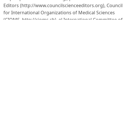
Editors (http://www.councilscienceeditors.org), Council
for International Organizations of Medical Sciences
(CIOMS, http://cioms.ch), el International Committee of
Medical Journal Editors (ICJME, http://www.icmje.org)
Política para la detección de plagio
Revista Científica Zambos rechaza el plagio y las
prácticas fraudulentas, por lo tanto, toda contribución
enviados para publicación serán sometidos a un
análisis de originalidad antes de enviar a la evaluación
por pares. En caso de detectar algún tipo de fraude el
texto será retirado del proceso y se procederá a
comunicar al autor dicha decisión.
Revista Científica Zambos establece que al detectar
plagio, autoplagio o cualquier situación que transgrede
las normas éticas de la publicación científica, se debe: