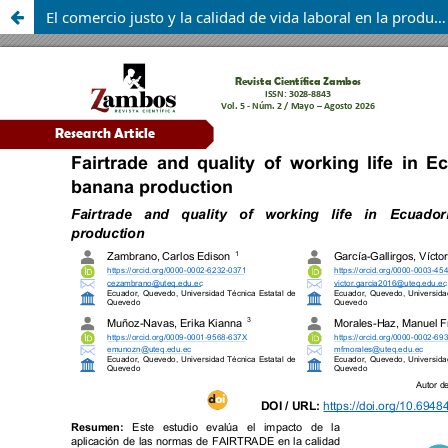
El comercio justo y la calidad de vida laboral en la producción bananera ecuatoriana