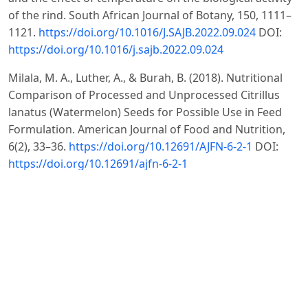
of the rind. South African Journal of Botany, 150, 1111–
1121.
https://doi.org/10.1016/J.SAJB.2022.09.024
DOI:
https://doi.org/10.1016/j.sajb.2022.09.024
Milala, M. A., Luther, A., & Burah, B. (2018). Nutritional
Comparison of Processed and Unprocessed Citrillus
lanatus (Watermelon) Seeds for Possible Use in Feed
Formulation. American Journal of Food and Nutrition,
6(2), 33–36.
https://doi.org/10.12691/AJFN-6-2-1
DOI:
https://doi.org/10.12691/ajfn-6-2-1
Nantanga, K. K. M., & Embashu, W. (2024). Climate smart
Kalahari melon (Citrullus lanatus): understanding its
seeds hydration kinetics. Transactions of the Royal
Society of South Africa, 79(1), 47–50.
https://doi.org/10.1080/0035919X.2024.2302627
DOI:
https://doi.org/10.1080/0035919X.2024.2302627
Okunrobo, L. O., Imafidon, K. E., & Alabi, A. A. (2020).