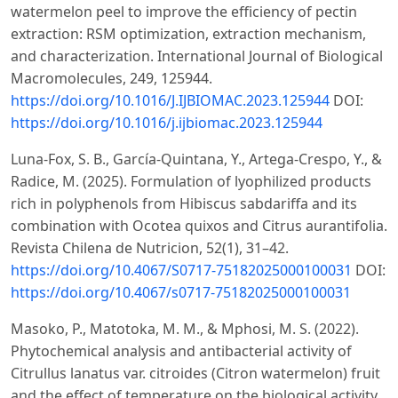
watermelon peel to improve the efficiency of pectin
extraction: RSM optimization, extraction mechanism,
and characterization. International Journal of Biological
Macromolecules, 249, 125944.
https://doi.org/10.1016/J.IJBIOMAC.2023.125944
DOI:
https://doi.org/10.1016/j.ijbiomac.2023.125944
Luna-Fox, S. B., García-Quintana, Y., Artega-Crespo, Y., &
Radice, M. (2025). Formulation of lyophilized products
rich in polyphenols from Hibiscus sabdariffa and its
combination with Ocotea quixos and Citrus aurantifolia.
Revista Chilena de Nutricion, 52(1), 31–42.
https://doi.org/10.4067/S0717-75182025000100031
DOI:
https://doi.org/10.4067/s0717-75182025000100031
Masoko, P., Matotoka, M. M., & Mphosi, M. S. (2022).
Phytochemical analysis and antibacterial activity of
Citrullus lanatus var. citroides (Citron watermelon) fruit
and the effect of temperature on the biological activity