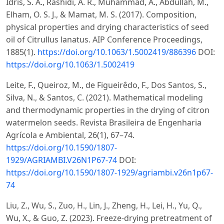
Idris, S. A., Rashidi, A. R., Muhammad, A., Abdullah, M.,
Elham, O. S. J., & Mamat, M. S. (2017). Composition,
physical properties and drying characteristics of seed
oil of Citrullus lanatus. AIP Conference Proceedings,
1885(1).
https://doi.org/10.1063/1.5002419/886396
DOI:
https://doi.org/10.1063/1.5002419
Leite, F., Queiroz, M., de Figueirêdo, F., Dos Santos, S.,
Silva, N., & Santos, C. (2021). Mathematical modeling
and thermodynamic properties in the drying of citron
watermelon seeds. Revista Brasileira de Engenharia
Agrícola e Ambiental, 26(1), 67–74.
https://doi.org/10.1590/1807-
1929/AGRIAMBI.V26N1P67-74
DOI:
https://doi.org/10.1590/1807-1929/agriambi.v26n1p67-
74
Liu, Z., Wu, S., Zuo, H., Lin, J., Zheng, H., Lei, H., Yu, Q.,
Wu, X., & Guo, Z. (2023). Freeze-drying pretreatment of