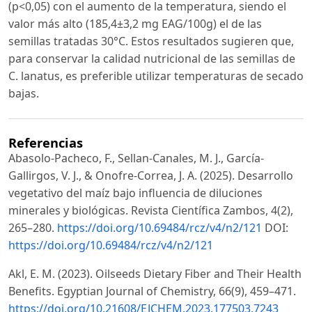
(p<0,05) con el aumento de la temperatura, siendo el
valor más alto (185,4±3,2 mg EAG/100g) el de las
semillas tratadas 30°C. Estos resultados sugieren que,
para conservar la calidad nutricional de las semillas de
C. lanatus, es preferible utilizar temperaturas de secado
bajas.
Referencias
Abasolo-Pacheco, F., Sellan-Canales, M. J., García-
Gallirgos, V. J., & Onofre-Correa, J. A. (2025). Desarrollo
vegetativo del maíz bajo influencia de diluciones
minerales y biológicas. Revista Científica Zambos, 4(2),
265–280.
https://doi.org/10.69484/rcz/v4/n2/121
DOI:
https://doi.org/10.69484/rcz/v4/n2/121
Akl, E. M. (2023). Oilseeds Dietary Fiber and Their Health
Benefits. Egyptian Journal of Chemistry, 66(9), 459–471.
https://doi.org/10.21608/EJCHEM.2023.177503.7243