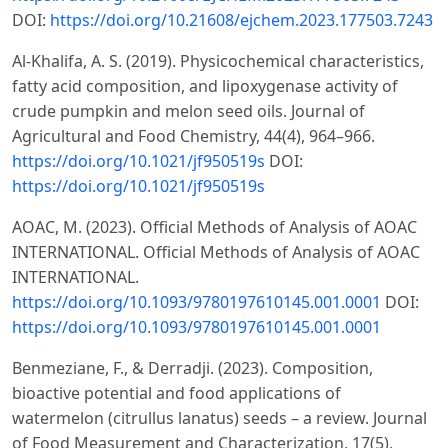
DOI:
https://doi.org/10.21608/ejchem.2023.177503.7243
Al-Khalifa, A. S. (2019). Physicochemical characteristics,
fatty acid composition, and lipoxygenase activity of
crude pumpkin and melon seed oils. Journal of
Agricultural and Food Chemistry, 44(4), 964–966.
https://doi.org/10.1021/jf950519s
DOI:
https://doi.org/10.1021/jf950519s
AOAC, M. (2023). Official Methods of Analysis of AOAC
INTERNATIONAL. Official Methods of Analysis of AOAC
INTERNATIONAL.
https://doi.org/10.1093/9780197610145.001.0001
DOI:
https://doi.org/10.1093/9780197610145.001.0001
Benmeziane, F., & Derradji. (2023). Composition,
bioactive potential and food applications of
watermelon (citrullus lanatus) seeds – a review. Journal
of Food Measurement and Characterization, 17(5),