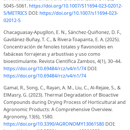
5045–5061.
https://doi.org/10.1007/S11694-023-02012-
5/METRICS
DOI:
https://doi.org/10.1007/s11694-023-
02012-5
Chacaguasay-Apugllon, E. N., Sánchez-Quiñonez, D. F.,
Gavilánez-Buñay, T. C., & Rivera-Toapanta, E. A. (2025).
Concentración de fenoles totales y flavonoides en
fabáceas forrajeras y arbustivas y uso como
bioestimulante. Revista Científica Zambos, 4(1), 30–44.
https://doi.org/10.69484/rcz/v4/n1/74
DOI:
https://doi.org/10.69484/rcz/v4/n1/74
Gamal, R., Song, C., Rayan, A. M., Liu, C., Al-Rejaie, S., &
ElMasry, G. (2023). Thermal Degradation of Bioactive
Compounds during Drying Process of Horticultural and
Agronomic Products: A Comprehensive Overview.
Agronomy, 13(6), 1580.
https://doi.org/10.3390/AGRONOMY13061580
DOI: