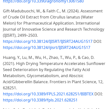
https://doi.org/10.3390/agronomy13061580
Gift-Madubuochi, W., & Faith C., M. (2024). Assessment
of Crude Oil Extract from Citrullus lanatus (Water
Melon) for Pharmaceutical Application. International
Journal of Innovative Science and Research Technology
(IJISRT), 2499–2503.
https://doi.org/10.38124/IJISRT/IJISRT24AUG1517
DOI:
https://doi.org/10.38124/ijisrt/IJISRT24AUG1517
Huang, Y., Lu, M., Wu, H., Zhao, T., Wu, P., & Cao, D.
(2021). High Drying Temperature Accelerates Sunflower
Seed Deterioration by Regulating the Fatty Acid
Metabolism, Glycometabolism, and Abscisic
Acid/Gibberellin Balance. Frontiers in Plant Science, 12,
628251.
https://doi.org/10.3389/FPLS.2021.628251/BIBTEX
DOI:
https://doi.org/10.3389/fpls.2021.628251