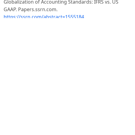
Globalization of Accounting Standards: IFRS vs. US
GAAP. Papers.ssrn.com.
https://ssrn.com/abstract=1555184
Friedman, T. L. (2005). The World Is Flat: A Brief History
of the Twenty-First Century. Farrar, Straus and Giroux.
Gelfand, M. J., Erez, M., & Aycan, Z. (2007). Cross-Cultural
Organizational Behavior. Annual Review of Psychology,
58(1), 479–514.
https://doi.org/10.1146/annurev.psych.58.110405.085559
DOI:
https://doi.org/10.1146/annurev.psych.58.110405.085559
Gereffi, G., Humphrey, J., & Sturgeon, T. (2005). The
Governance of Global Value Chains. Review of
International Political Economy, 12(1), 78–104.
https://doi.org/10.1080/09692290500049805
DOI:
https://doi.org/10.1080/09692290500049805