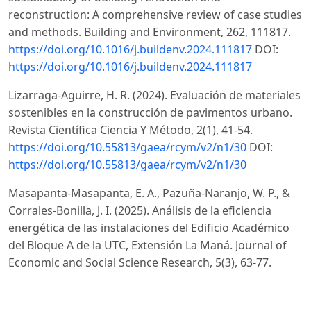
reconstruction: A comprehensive review of case studies
and methods. Building and Environment, 262, 111817.
https://doi.org/10.1016/j.buildenv.2024.111817
DOI:
https://doi.org/10.1016/j.buildenv.2024.111817
Lizarraga-Aguirre, H. R. (2024). Evaluación de materiales
sostenibles en la construcción de pavimentos urbano.
Revista Científica Ciencia Y Método, 2(1), 41-54.
https://doi.org/10.55813/gaea/rcym/v2/n1/30
DOI:
https://doi.org/10.55813/gaea/rcym/v2/n1/30
Masapanta-Masapanta, E. A., Pazuña-Naranjo, W. P., &
Corrales-Bonilla, J. I. (2025). Análisis de la eficiencia
energética de las instalaciones del Edificio Académico
del Bloque A de la UTC, Extensión La Maná. Journal of
Economic and Social Science Research, 5(3), 63-77.
https://doi.org/10.55813/gaea/jessr/v5/n3/206
DOI:
https://doi.org/10.55813/gaea/jessr/v5/n3/206