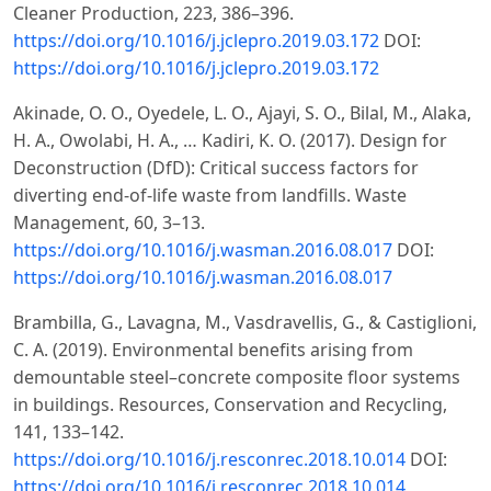
Cleaner Production, 223, 386–396.
https://doi.org/10.1016/j.jclepro.2019.03.172
DOI:
https://doi.org/10.1016/j.jclepro.2019.03.172
Akinade, O. O., Oyedele, L. O., Ajayi, S. O., Bilal, M., Alaka,
H. A., Owolabi, H. A., … Kadiri, K. O. (2017). Design for
Deconstruction (DfD): Critical success factors for
diverting end-of-life waste from landfills. Waste
Management, 60, 3–13.
https://doi.org/10.1016/j.wasman.2016.08.017
DOI:
https://doi.org/10.1016/j.wasman.2016.08.017
Brambilla, G., Lavagna, M., Vasdravellis, G., & Castiglioni,
C. A. (2019). Environmental benefits arising from
demountable steel–concrete composite floor systems
in buildings. Resources, Conservation and Recycling,
141, 133–142.
https://doi.org/10.1016/j.resconrec.2018.10.014
DOI:
https://doi.org/10.1016/j.resconrec.2018.10.014