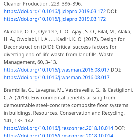
Cleaner Production, 223, 386–396.
https://doi.org/10.1016/j.jclepro.2019.03.172
DOI:
https://doi.org/10.1016/j.jclepro.2019.03.172
Akinade, O. O., Oyedele, L. O., Ajayi, S. O., Bilal, M., Alaka,
H. A., Owolabi, H. A., … Kadiri, K. O. (2017). Design for
Deconstruction (DfD): Critical success factors for
diverting end-of-life waste from landfills. Waste
Management, 60, 3–13.
https://doi.org/10.1016/j.wasman.2016.08.017
DOI:
https://doi.org/10.1016/j.wasman.2016.08.017
Brambilla, G., Lavagna, M., Vasdravellis, G., & Castiglioni,
C. A. (2019). Environmental benefits arising from
demountable steel–concrete composite floor systems
in buildings. Resources, Conservation and Recycling,
141, 133–142.
https://doi.org/10.1016/j.resconrec.2018.10.014
DOI:
https://doi.org/10.1016/j.resconrec.2018.10.014