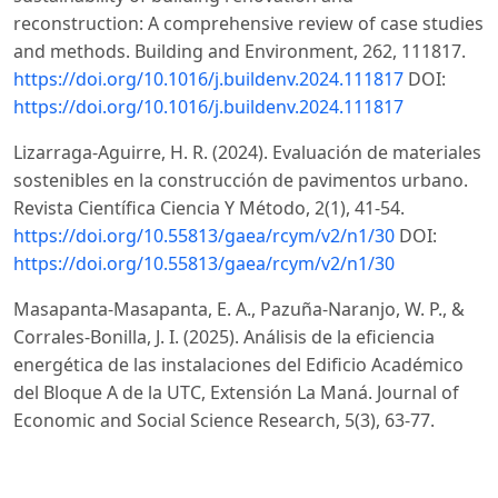
reconstruction: A comprehensive review of case studies
and methods. Building and Environment, 262, 111817.
https://doi.org/10.1016/j.buildenv.2024.111817
DOI:
https://doi.org/10.1016/j.buildenv.2024.111817
Lizarraga-Aguirre, H. R. (2024). Evaluación de materiales
sostenibles en la construcción de pavimentos urbano.
Revista Científica Ciencia Y Método, 2(1), 41-54.
https://doi.org/10.55813/gaea/rcym/v2/n1/30
DOI:
https://doi.org/10.55813/gaea/rcym/v2/n1/30
Masapanta-Masapanta, E. A., Pazuña-Naranjo, W. P., &
Corrales-Bonilla, J. I. (2025). Análisis de la eficiencia
energética de las instalaciones del Edificio Académico
del Bloque A de la UTC, Extensión La Maná. Journal of
Economic and Social Science Research, 5(3), 63-77.
https://doi.org/10.55813/gaea/jessr/v5/n3/206
DOI:
https://doi.org/10.55813/gaea/jessr/v5/n3/206