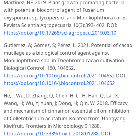
Martínez, HF. 2019. Plant growth promoting bacteria
with potential biocontrol agent of Fusarium
oxysporum. sp. lycopersici, and Moniliophthora roreri.
Revista Scientia Agropecuaria 10(3):393- 402. DOI:
https://doi.org/10.17268/sci.agropecu.2019.03.10
Gutiérrez, A; Gómez, S; Pérez, L. 2021. Potential of cacao
mucilage as a biological control agent against
Moniliophthora spp. in Theobroma cacao cultivation.
Biological Control, 160, 104652.
https://doi.org/10.1016/j.biocontrol.2021.104652
DOI:
https://doi.org/10.1016/j.biocontrol.2021.104652
He, J; Wu, D; Zhang, Q; Chen, H; Li, H; Han, Q; Lai, X;
Wang, H; Wu, Y; Yuan, J; Dong, H; Qin, W. 2018. Efficacy
and mechanism of cinnamon essential oil on inhibition
of Colletotrichum acutatum isolated from ‘Hongyang’
Kiwifruit. Frontiers in Microbiology 9:1288.
https://doi.org/10.3389/fmicb.2018.01288
. DOI: