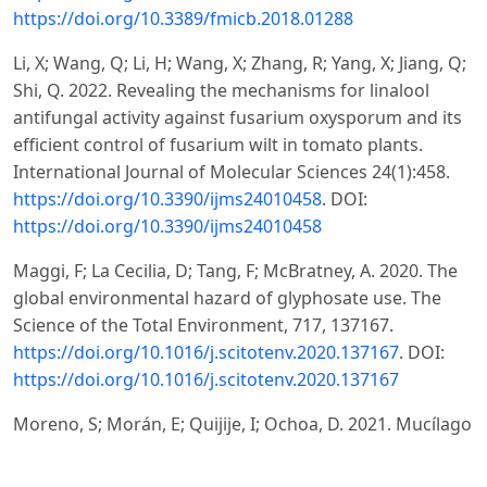
https://doi.org/10.3389/fmicb.2018.01288
Li, X; Wang, Q; Li, H; Wang, X; Zhang, R; Yang, X; Jiang, Q;
Shi, Q. 2022. Revealing the mechanisms for linalool
antifungal activity against fusarium oxysporum and its
efficient control of fusarium wilt in tomato plants.
International Journal of Molecular Sciences 24(1):458.
https://doi.org/10.3390/ijms24010458
. DOI:
https://doi.org/10.3390/ijms24010458
Maggi, F; La Cecilia, D; Tang, F; McBratney, A. 2020. The
global environmental hazard of glyphosate use. The
Science of the Total Environment, 717, 137167.
https://doi.org/10.1016/j.scitotenv.2020.137167
. DOI:
https://doi.org/10.1016/j.scitotenv.2020.137167
Moreno, S; Morán, E; Quijije, I; Ochoa, D. 2021. Mucílago
de Theobroma cacao L. como base para un
bioantimicrobiano mezclado con dos ácidos débiles: