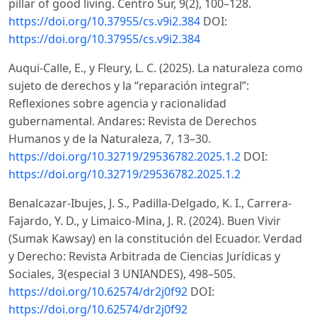
pillar of good living. Centro Sur, 9(2), 100–128.
https://doi.org/10.37955/cs.v9i2.384
DOI:
https://doi.org/10.37955/cs.v9i2.384
Auqui-Calle, E., y Fleury, L. C. (2025). La naturaleza como
sujeto de derechos y la “reparación integral”:
Reflexiones sobre agencia y racionalidad
gubernamental. Andares: Revista de Derechos
Humanos y de la Naturaleza, 7, 13–30.
https://doi.org/10.32719/29536782.2025.1.2
DOI:
https://doi.org/10.32719/29536782.2025.1.2
Benalcazar-Ibujes, J. S., Padilla-Delgado, K. I., Carrera-
Fajardo, Y. D., y Limaico-Mina, J. R. (2024). Buen Vivir
(Sumak Kawsay) en la constitución del Ecuador. Verdad
y Derecho: Revista Arbitrada de Ciencias Jurídicas y
Sociales, 3(especial 3 UNIANDES), 498–505.
https://doi.org/10.62574/dr2j0f92
DOI:
https://doi.org/10.62574/dr2j0f92