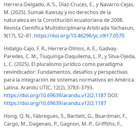
Herrera-Delgado, A. S., Díaz-Cruces, E., y Navarro-Cejas,
M. (2025). Sumak Kawsay y los derechos de la
naturaleza en la Constitución ecuatoriana de 2008.
Revista Científica Multidisciplinaria Arbitrada Yachasun,
9(17), 52–81.
https://doi.org/10.46296/yc.v9i17.0570
Hidalgo-Cajo, F. R., Herrera-Olmos, A. E., Gadvay-
Paredes, C. M., Tiuquinga-Daquilema, L. P., y Silva-Ojeda,
L. C. (2025). El pluralismo jurídico como paradigma
reivindicador: Fundamentos, desafíos y perspectivas
para la integración de sistemas normativos en América
Latina. Arandu UTIC, 12(2), 3783–3793.
https://doi.org/10.69639/arandu.v12i2.1187
DOI:
https://doi.org/10.69639/arandu.v12i2.1187
Hong, Q. N., Fàbregues, S., Bartlett, G., Boardman, F.,
Cargo, M., Dagenais, P., Gagnon, M.-P., Griffiths, F.,
Nicolau, B., O’Cathain, A., Rousseau, M.-C., Vedel, I., y
Pluye, P. (2018). The Mixed Methods Appraisal Tool