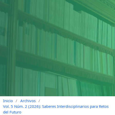
Inicio
/
Archivos
/
Vol. 5 Núm. 2 (2026): Saberes Interdisciplinarios para Retos
del Futuro