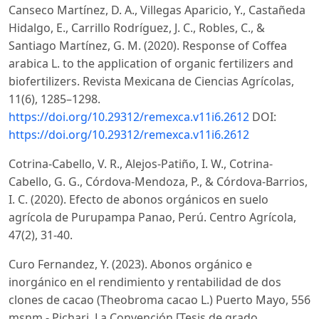
Canseco Martínez, D. A., Villegas Aparicio, Y., Castañeda
Hidalgo, E., Carrillo Rodríguez, J. C., Robles, C., &
Santiago Martínez, G. M. (2020). Response of Coffea
arabica L. to the application of organic fertilizers and
biofertilizers. Revista Mexicana de Ciencias Agrícolas,
11(6), 1285–1298.
https://doi.org/10.29312/remexca.v11i6.2612
DOI:
https://doi.org/10.29312/remexca.v11i6.2612
Cotrina-Cabello, V. R., Alejos-Patiño, I. W., Cotrina-
Cabello, G. G., Córdova-Mendoza, P., & Córdova-Barrios,
I. C. (2020). Efecto de abonos orgánicos en suelo
agrícola de Purupampa Panao, Perú. Centro Agrícola,
47(2), 31-40.
Curo Fernandez, Y. (2023). Abonos orgánico e
inorgánico en el rendimiento y rentabilidad de dos
clones de cacao (Theobroma cacao L.) Puerto Mayo, 556
msnm - Pichari, La Convención [Tesis de grado,