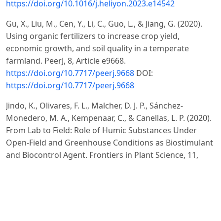
https://doi.org/10.1016/j.heliyon.2023.e14542
Gu, X., Liu, M., Cen, Y., Li, C., Guo, L., & Jiang, G. (2020).
Using organic fertilizers to increase crop yield,
economic growth, and soil quality in a temperate
farmland. PeerJ, 8, Article e9668.
https://doi.org/10.7717/peerj.9668
DOI:
https://doi.org/10.7717/peerj.9668
Jindo, K., Olivares, F. L., Malcher, D. J. P., Sánchez-
Monedero, M. A., Kempenaar, C., & Canellas, L. P. (2020).
From Lab to Field: Role of Humic Substances Under
Open-Field and Greenhouse Conditions as Biostimulant
and Biocontrol Agent. Frontiers in Plant Science, 11,
426.
https://doi.org/10.3389/fpls.2020.00426
DOI:
https://doi.org/10.3389/fpls.2020.00426
Li, W., Wang, G., Wang, K., Feng, T., Miao, P., Zheng, Z.,
Zhang, X., Zheng, W., Li, Z., & Zhai, B. (2024). Optimizing