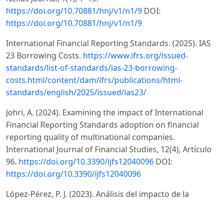
https://doi.org/10.70881/hnj/v1/n1/9
DOI:
https://doi.org/10.70881/hnj/v1/n1/9
International Financial Reporting Standards. (2025). IAS
23 Borrowing Costs.
https://www.ifrs.org/issued-
standards/list-of-standards/ias-23-borrowing-
costs.html/content/dam/ifrs/publications/html-
standards/english/2025/issued/ias23/
Johri, A. (2024). Examining the impact of International
Financial Reporting Standards adoption on financial
reporting quality of multinational companies.
International Journal of Financial Studies, 12(4), Artículo
96.
https://doi.org/10.3390/ijfs12040096
DOI:
https://doi.org/10.3390/ijfs12040096
López-Pérez, P. J. (2023). Análisis del impacto de la
Norma Internacional de Información Financiera (NIIF)
en las PYMEs ecuatorianas. Revista Científica Zambos,