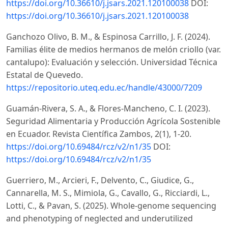
https://doi.org/10.36610/j.jsars.2021.120100038
DOI:
https://doi.org/10.36610/j.jsars.2021.120100038
Ganchozo Olivo, B. M., & Espinosa Carrillo, J. F. (2024).
Familias élite de medios hermanos de melón criollo (var.
cantalupo): Evaluación y selección. Universidad Técnica
Estatal de Quevedo.
https://repositorio.uteq.edu.ec/handle/43000/7209
Guamán-Rivera, S. A., & Flores-Mancheno, C. I. (2023).
Seguridad Alimentaria y Producción Agrícola Sostenible
en Ecuador. Revista Científica Zambos, 2(1), 1-20.
https://doi.org/10.69484/rcz/v2/n1/35
DOI:
https://doi.org/10.69484/rcz/v2/n1/35
Guerriero, M., Arcieri, F., Delvento, C., Giudice, G.,
Cannarella, M. S., Mimiola, G., Cavallo, G., Ricciardi, L.,
Lotti, C., & Pavan, S. (2025). Whole-genome sequencing
and phenotyping of neglected and underutilized