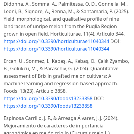
Didonna, A., Somma, A., Palmitessa, O. D., Gonnella, M.,
Leoni, B., Signore, A., Renna, M., & Santamaria, P. (2025).
Yield, morphological, and qualitative profile of nine
landraces of unripe melon from the Puglia Region
grown in open field. Horticulturae, 11(4), Artículo 344.
https://doi.org/10.3390/horticulturae11040344
DOI:
https://doi.org/10.3390/horticulturae11040344
Ercan, U., Sonmez, I., Kabaş, A., Kabaş, O., Çalık Zyambo,
B., Gölükcü, M., & Paraschiv, G. (2024). Quantitative
assessment of Brix in grafted melon cultivars: A
machine learning and regression-based approach.
Foods, 13(23), Artículo 3858.
https://doi.org/10.3390/foods13233858
DOI:
https://doi.org/10.3390/foods13233858
Espinosa Carrillo, J. F., & Arreaga Álvarez, J. J. (2024).
Mejoramiento de caracteres de importancia
agronómica en melón criollo (Cucumis melo L.)