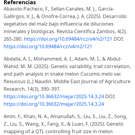
Referencias
Abasolo-Pacheco, F., Sellan-Canales, M. J., García-
Gallirgos, V. J., & Onofre-Correa, J. A. (2025). Desarrollo
vegetativo del maíz bajo influencia de diluciones
minerales y biológicas. Revista Científica Zambos, 4(2),
265-280.
https://doi.org/10.69484/rcz/v4/n2/121
DOI:
https://doi.org/10.69484/rcz/v4/n2/121
Abdalla, A. I., Mohammed, A. I., Adam, M. I., & Abdul-
Wahid, M. M. (2025). Genetic variability, trait correlation,
and path analysis in snake melon Cucumis melo var.
flexuosus (L.) Naudin. Middle East Journal of Agriculture
Research, 14(3), 390–397.
https://doi.org/10.36632/mejar/2025.14.3.24
DOI:
https://doi.org/10.36632/mejar/2025.14.3.24
Amin, F., Khan, N. A., Amanullah, S., Liu, S., Liu, Z., Song,
Z., Liu, S., Wang, X., Fang, X., & Luan, F. (2025). Genetic
mapping of a QTL controlling fruit size in melon