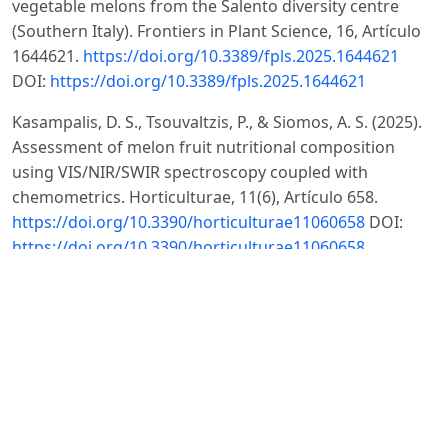
vegetable melons from the Salento diversity centre
(Southern Italy). Frontiers in Plant Science, 16, Artículo
1644621.
https://doi.org/10.3389/fpls.2025.1644621
DOI:
https://doi.org/10.3389/fpls.2025.1644621
Kasampalis, D. S., Tsouvaltzis, P., & Siomos, A. S. (2025).
Assessment of melon fruit nutritional composition
using VIS/NIR/SWIR spectroscopy coupled with
chemometrics. Horticulturae, 11(6), Artículo 658.
https://doi.org/10.3390/horticulturae11060658
DOI:
https://doi.org/10.3390/horticulturae11060658
Kesh, H., & Kaushik, P. (2021). Advances in melon
(Cucumis melo L.) breeding: An update. Scientia
Horticulturae, 282, Artículo 110045.
https://doi.org/10.1016/j.scienta.2021.110045
DOI:
https://doi.org/10.1016/j.scienta.2021.110045
Liu, C., Wang, Y., Li, J., Liu, J., Zhang, H., & Zhang, X.