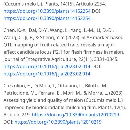
(Cucumis melo L.). Plants, 14(15), Artículo 2254.
https://doi.org/10.3390/plants14152254
DOI:
https://doi.org/10.3390/plants14152254
Chen, K.-X., Dai, D.-Y., Wang, L., Yang, L.-M., Li, D.-D.,
Wang, C., Ji, P., & Sheng, Y.-Y. (2023). SLAF marker based
QTL mapping of fruit-related traits reveals a major-
effect candidate locus ff2.1 for flesh firmness in melon.
Journal of Integrative Agriculture, 22(11), 3331–3345.
https://doi.org/10.1016/j.jia.2023.02.014
DOI:
https://doi.org/10.1016/j.jia.2023.02.014
Cozzolino, E., Di Mola, I., Ottaiano, L., Bilotto, M.,
Petriccione, M., Ferrara, E., Mori, M., & Morra, L. (2023).
Assessing yield and quality of melon (Cucumis melo L.)
improved by biodegradable mulching film. Plants, 12(1),
Artículo 219.
https://doi.org/10.3390/plants12010219
DOI:
https://doi.org/10.3390/plants12010219