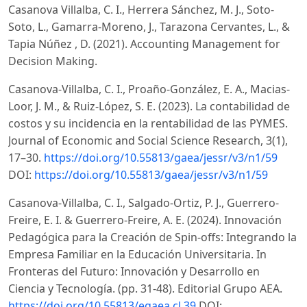
Casanova Villalba, C. I., Herrera Sánchez, M. J., Soto-
Soto, L., Gamarra-Moreno, J., Tarazona Cervantes, L., &
Tapia Núñez , D. (2021). Accounting Management for
Decision Making.
Casanova-Villalba, C. I., Proaño-González, E. A., Macias-
Loor, J. M., & Ruiz-López, S. E. (2023). La contabilidad de
costos y su incidencia en la rentabilidad de las PYMES.
Journal of Economic and Social Science Research, 3(1),
17–30.
https://doi.org/10.55813/gaea/jessr/v3/n1/59
DOI:
https://doi.org/10.55813/gaea/jessr/v3/n1/59
Casanova-Villalba, C. I., Salgado-Ortiz, P. J., Guerrero-
Freire, E. I. & Guerrero-Freire, A. E. (2024). Innovación
Pedagógica para la Creación de Spin-offs: Integrando la
Empresa Familiar en la Educación Universitaria. In
Fronteras del Futuro: Innovación y Desarrollo en
Ciencia y Tecnología. (pp. 31-48). Editorial Grupo AEA.
https://doi.org/10.55813/egaea.cl.39
DOI: