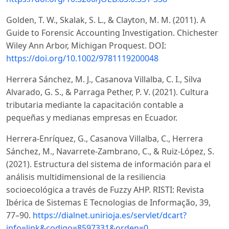
Golden, T. W., Skalak, S. L., & Clayton, M. M. (2011). A
Guide to Forensic Accounting Investigation. Chichester
Wiley Ann Arbor, Michigan Proquest. DOI:
https://doi.org/10.1002/9781119200048
Herrera Sánchez, M. J., Casanova Villalba, C. I., Silva
Alvarado, G. S., & Parraga Pether, P. V. (2021). Cultura
tributaria mediante la capacitación contable a
pequeñas y medianas empresas en Ecuador.
Herrera-Enríquez, G., Casanova Villalba, C., Herrera
Sánchez, M., Navarrete-Zambrano, C., & Ruiz-López, S.
(2021). Estructura del sistema de información para el
análisis multidimensional de la resiliencia
socioecológica a través de Fuzzy AHP. RISTI: Revista
Ibérica de Sistemas E Tecnologias de Informação, 39,
77–90.
https://dialnet.unirioja.es/servlet/dcart?
info=link&codigo=8597331&orden=0