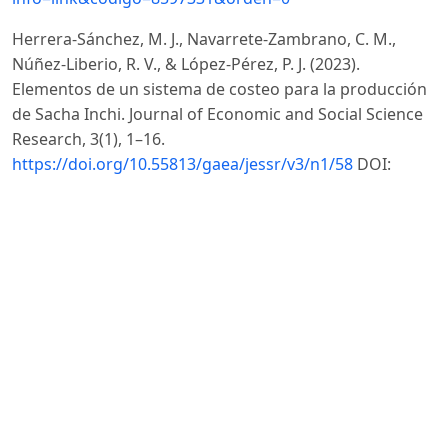
Herrera-Sánchez, M. J., Navarrete-Zambrano, C. M.,
Núñez-Liberio, R. V., & López-Pérez, P. J. (2023).
Elementos de un sistema de costeo para la producción
de Sacha Inchi. Journal of Economic and Social Science
Research, 3(1), 1–16.
https://doi.org/10.55813/gaea/jessr/v3/n1/58
DOI:
https://doi.org/10.55813/gaea/jessr/v3/n1/58
Huber, W. D. (2017). Forensic Accounting, Fraud Theory,
and the End of the Fraud Triangle. Social Science
Research Network.
https://ssrn.com/abstract=2423809
IAASB. (2018). Handbook Of International Quality
Control, Auditing, Review, Other Assurance, And Related
Services Pronouncements. Intl Federation Of Accoun.
International Organization of Supreme Audit
Institutions (INTOSAI). (2020). Marco de