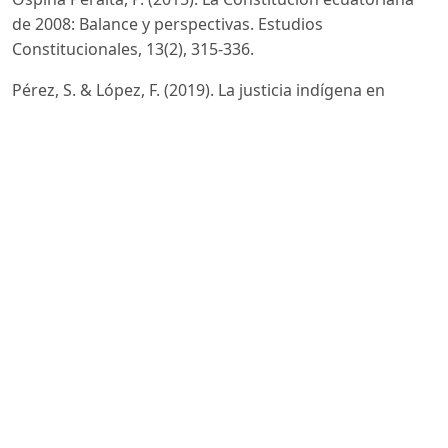
de 2008: Balance y perspectivas. Estudios
Constitucionales, 13(2), 315-336.
Pérez, S. & López, F. (2019). La justicia indígena en
Ecuador: Integración y desafíos en el marco
constitucional. Antropología Jurídica, 8(3), 167-185.
Quintero, V. (2021). Evaluación del sistema de seguridad
social en Ecuador: Avances y desafíos post-2008. Revista
de Seguridad Social y Salud, 23(4), 355-373.
Ramírez Gallegos, F. (2014). Democracia y buen vivir en
la Constitución de Montecristi. Revista Iberoamericana
de Estudios Legislativos, 3(1), 45-67.
Rivadeneira Moreira, J. C. (2021). Analizar los métodos
de administración aplicados en pequeños negocios en
el cantón Quinindé. Journal of Economic and Social
Science Research, 1(4), 1–13.