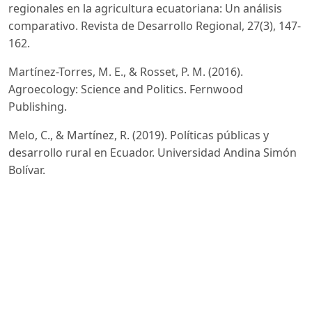
regionales en la agricultura ecuatoriana: Un análisis
comparativo. Revista de Desarrollo Regional, 27(3), 147-
162.
Martínez-Torres, M. E., & Rosset, P. M. (2016).
Agroecology: Science and Politics. Fernwood
Publishing.
Melo, C., & Martínez, R. (2019). Políticas públicas y
desarrollo rural en Ecuador. Universidad Andina Simón
Bolívar.
Ministerio de Agricultura y Ganadería (MAG). (2018).
Informe de gestión agrícola. MAG.
Naranjo Armijo, F. G., & Barcia Zambrano, I. A. (2021).
Efecto económico de la innovación en las PYMES del
Ecuador. Journal of Economic and Social Science
Research, 1(1), 61–73.