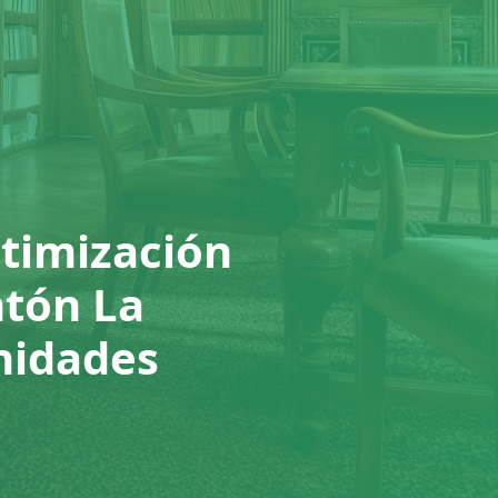
ptimización
ntón La
nidades