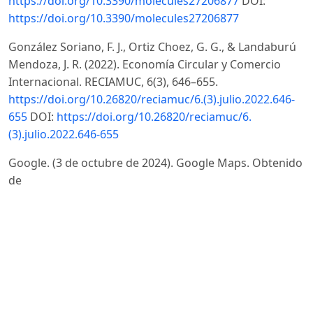
https://doi.org/10.3390/molecules27206877
DOI:
https://doi.org/10.3390/molecules27206877
González Soriano, F. J., Ortiz Choez, G. G., & Landaburú
Mendoza, J. R. (2022). Economía Circular y Comercio
Internacional. RECIAMUC, 6(3), 646–655.
https://doi.org/10.26820/reciamuc/6.(3).julio.2022.646-
655
DOI:
https://doi.org/10.26820/reciamuc/6.
(3).julio.2022.646-655
Google. (3 de octubre de 2024). Google Maps. Obtenido
de
https://www.google.com.ec/maps/place/centro+experi
0.796804!4d-79.158691!16s%2Fg%2F11ssl9k37h?
hl=es&entry=ttu&g_ep=Ego
Guzmán, C., & Paztuña, G. (2022). COMPORTAMIENTO
AGRONÓMICO, QUÍMICO Y MICROBIOLÓGICO DE LA
FLEMINGIA (Flemingia macrophylla).