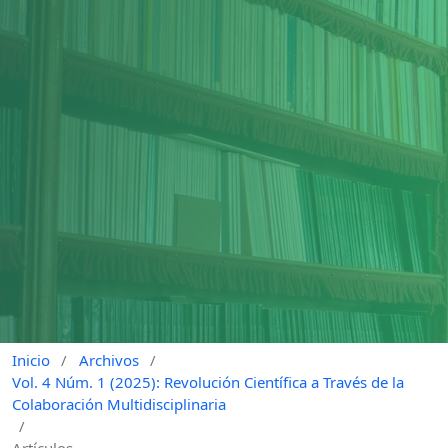
Inicio
/
Archivos
/
Vol. 4 Núm. 1 (2025): Revolución Científica a Través de la
Colaboración Multidisciplinaria
/
Artículos