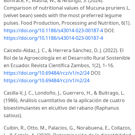
Boniface, F., Washa, W., & Nnungu, S. (2024).
Comparison of nutritional values of Mucuna pruriens L.
(velvet bean) seeds with the most preferred legume
pulses. Food Production, Processing and Nutrition, 6(1).
https://doi.org/10.1186/s43014-023-00187-4
DOI:
https://doi.org/10.1186/s43014-023-00187-4
Caicedo-Aldaz, J. C., & Herrera-Sánchez, D. J. (2022). El
Rol de la Agroecología en el Desarrollo Rural Sostenible
en Ecuador. Revista Científica Zambos, 1(2), 1–16.
https://doi.org/10.69484/rcz/v1/n2/24
DOI:
https://doi.org/10.69484/rcz/v1/n2/24
Casilla-V, J. C., Londoño, J., Guerrero, H., & Buitrago, L.
(1986). Análisis cuantitativo de la aplicación de cuatro
bioestimulantes en elcultivo del rabano (Raphanus
sativus).
Cuibin, R., Otto, M., Palacios, G., Norabuena, E., Collazos,