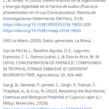
L., & Sotelo, A. (2020). Determinación de la digestibilidad
y energía digestible de la harina de kudzu (Pueraria
phaseoloides) en el cuy (Cavia pocellus). Revista de
Investigaciones Veterinarias Del Perú, 31(4).
https://doi.org/10.15381/RIVEP.V31I4.19020
DOI:
https://doi.org/10.15381/rivep.v31i4.19020
GAD La Maná. (2023). Datos generales, La Maná.
García-Ferrer, L., Bolaños-Aguilar, D. E., Lagunes-
Espinoza, C. L., Ramos-Juárez, J., & Osorio-Arce, M. M.
(2016). CONCENTRATION OF PHENOLIC COMPOUNDS
IN TROPICAL FORAGE FABACEAE AT DIFFERENT
REGROWTH TIME. Agrociencia, 50, 429–440.
Gargi, B., Semwal, P., Jameel, S., Singh, P., Painuli, S.,
Thapliyal, A., & Cruz, N. (2022). Revisiting the Nutritional,
Chemical and Biological Potential of Cajanus cajan (L.)
Millsp. Molecules, 27(20).