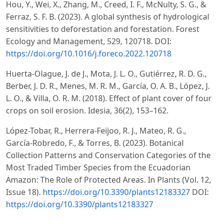
Hou, Y., Wei, X., Zhang, M., Creed, I. F., McNulty, S. G., &
Ferraz, S. F. B. (2023). A global synthesis of hydrological
sensitivities to deforestation and forestation. Forest
Ecology and Management, 529, 120718. DOI:
https://doi.org/10.1016/j.foreco.2022.120718
Huerta-Olague, J. de J., Mota, J. L. O., Gutiérrez, R. D. G.,
Berber, J. D. R., Menes, M. R. M., García, O. A. B., López, J.
L. O., & Villa, O. R. M. (2018). Effect of plant cover of four
crops on soil erosion. Idesia, 36(2), 153–162.
López-Tobar, R., Herrera-Feijoo, R. J., Mateo, R. G.,
García-Robredo, F., & Torres, B. (2023). Botanical
Collection Patterns and Conservation Categories of the
Most Traded Timber Species from the Ecuadorian
Amazon: The Role of Protected Areas. In Plants (Vol. 12,
Issue 18).
https://doi.org/10.3390/plants12183327
DOI:
https://doi.org/10.3390/plants12183327