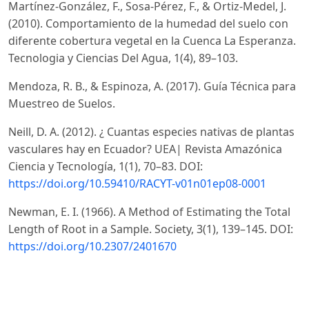
Martínez-González, F., Sosa-Pérez, F., & Ortiz-Medel, J.
(2010). Comportamiento de la humedad del suelo con
diferente cobertura vegetal en la Cuenca La Esperanza.
Tecnologia y Ciencias Del Agua, 1(4), 89–103.
Mendoza, R. B., & Espinoza, A. (2017). Guía Técnica para
Muestreo de Suelos.
Neill, D. A. (2012). ¿ Cuantas especies nativas de plantas
vasculares hay en Ecuador? UEA| Revista Amazónica
Ciencia y Tecnología, 1(1), 70–83. DOI:
https://doi.org/10.59410/RACYT-v01n01ep08-0001
Newman, E. I. (1966). A Method of Estimating the Total
Length of Root in a Sample. Society, 3(1), 139–145. DOI:
https://doi.org/10.2307/2401670
San Martín, L. S. (2022). EVALUACIÓN DEL MÉTODO DE
LOS ANILLOS INFILTRÓMETROS COMO ALTERNATIVA DE
MEDICIÓN DE CONDUCTIVIDAD HIDRÁULICA.