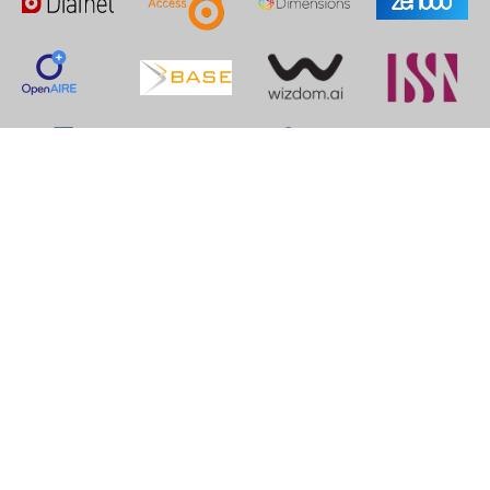
Contactos
Email:
cesar.casanova.villalba@utelvt.edu.ec
Phone:
(06) 299 1770
Website: