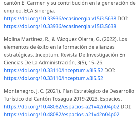
cantón El Carmen y su contribución en la generación de
empleo. ECA Sinergia.
https://doi.org/10.33936/ecasinergia.v15i3.5638
DOI:
https://doi.org/10.33936/ecasinergia.v15i3.5638
Molina Martínez, R., & Vázquez Olarra, G. (2022). Los
elementos de éxito en la formación de alianzas
estratégicas. Inceptum. Revista De Investigación En
Ciencias De La Administración, 3(5), 15–26.
https://doi.org/10.33110/inceptum.v3i5.52
DOI:
https://doi.org/10.33110/inceptum.v3i5.52
Montenegro, J. C. (2021). Plan Estratégico de Desarrollo
Turístico del Cantón Tosagua 2019-2023. Espacios.
https://doi.org/10.48082/espacios-a21v42n04p02
DOI:
https://doi.org/10.48082/espacios-a21v42n04p02
Mora Castellanos, C., Cano Olivos, P., Martínez Flores, J.
L., & Sánchez-Partida, D. (2019). De lo tradicional a un