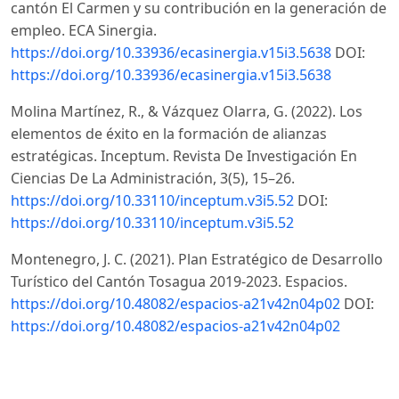
cantón El Carmen y su contribución en la generación de
empleo. ECA Sinergia.
https://doi.org/10.33936/ecasinergia.v15i3.5638
DOI:
https://doi.org/10.33936/ecasinergia.v15i3.5638
Molina Martínez, R., & Vázquez Olarra, G. (2022). Los
elementos de éxito en la formación de alianzas
estratégicas. Inceptum. Revista De Investigación En
Ciencias De La Administración, 3(5), 15–26.
https://doi.org/10.33110/inceptum.v3i5.52
DOI:
https://doi.org/10.33110/inceptum.v3i5.52
Montenegro, J. C. (2021). Plan Estratégico de Desarrollo
Turístico del Cantón Tosagua 2019-2023. Espacios.
https://doi.org/10.48082/espacios-a21v42n04p02
DOI:
https://doi.org/10.48082/espacios-a21v42n04p02
Mora Castellanos, C., Cano Olivos, P., Martínez Flores, J.
L., & Sánchez-Partida, D. (2019). De lo tradicional a un