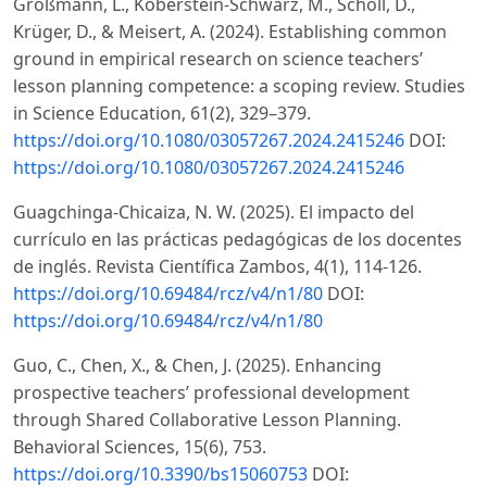
Großmann, L., Koberstein-Schwarz, M., Scholl, D.,
Krüger, D., & Meisert, A. (2024). Establishing common
ground in empirical research on science teachers’
lesson planning competence: a scoping review. Studies
in Science Education, 61(2), 329–379.
https://doi.org/10.1080/03057267.2024.2415246
DOI:
https://doi.org/10.1080/03057267.2024.2415246
Guagchinga-Chicaiza, N. W. (2025). El impacto del
currículo en las prácticas pedagógicas de los docentes
de inglés. Revista Científica Zambos, 4(1), 114-126.
https://doi.org/10.69484/rcz/v4/n1/80
DOI:
https://doi.org/10.69484/rcz/v4/n1/80
Guo, C., Chen, X., & Chen, J. (2025). Enhancing
prospective teachers’ professional development
through Shared Collaborative Lesson Planning.
Behavioral Sciences, 15(6), 753.
https://doi.org/10.3390/bs15060753
DOI: