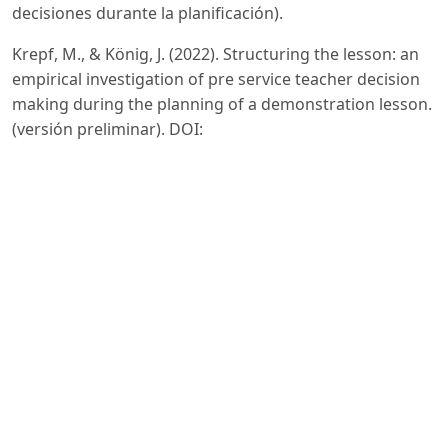
decisiones durante la planificación).
Krepf, M., & König, J. (2022). Structuring the lesson: an
empirical investigation of pre service teacher decision
making during the planning of a demonstration lesson.
(versión preliminar). DOI:
https://doi.org/10.1080/02607476.2022.2151877
Linton, D. L., et al. (2017). Identifying Key Features of
Effective Active Learning: The Effects of Writing and
Peer Discussion CBE—Life Sciences Education.
https://doi.org/10.1187/cbe.13-12-0242
DOI:
https://doi.org/10.1187/cbe.13-12-0242
Martone, A., & Sireci, S. G. (2009). Evaluating alignment
among curriculum, assessment, and instruction. Review
of Educational Research, 79(4), 1332–1361. DOI:
https://doi.org/10.3102/0034654309341375