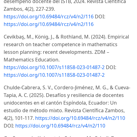
desempeño docente del ISTB, 2024. Revista Científica
Zambos, 4(2), 227-239.
https://doi.org/10.69484/rcz/v4/n2/116
DOI:
https://doi.org/10.69484/rcz/v4/n2/116
Cevikbaş, M., König, J., & Rothland, M. (2024). Empirical
research on teacher competence in mathematics
lesson planning: recent developments. ZDM –
Mathematics Education.
https://doi.org/10.1007/s11858-023-01487-2
DOI:
https://doi.org/10.1007/s11858-023-01487-2
Chulde-Cabrera, S. V., Cordero-Jiménez, M. G., & Cueva-
Tapia, A. C. (2025). Desafíos y resiliencia de docentes
unidocentes en el cantón Espíndola, Ecuador: Un
estudio de método mixto. Revista Científica Zambos,
4(2), 101-117.
https://doi.org/10.69484/rcz/v4/n2/110
DOI:
https://doi.org/10.69484/rcz/v4/n2/110