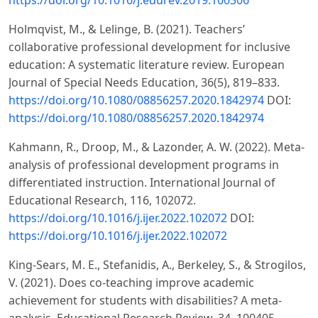
Holmqvist, M., & Lelinge, B. (2021). Teachers’
collaborative professional development for inclusive
education: A systematic literature review. European
Journal of Special Needs Education, 36(5), 819–833.
https://doi.org/10.1080/08856257.2020.1842974
DOI:
https://doi.org/10.1080/08856257.2020.1842974
Kahmann, R., Droop, M., & Lazonder, A. W. (2022). Meta-
analysis of professional development programs in
differentiated instruction. International Journal of
Educational Research, 116, 102072.
https://doi.org/10.1016/j.ijer.2022.102072
DOI:
https://doi.org/10.1016/j.ijer.2022.102072
King-Sears, M. E., Stefanidis, A., Berkeley, S., & Strogilos,
V. (2021). Does co-teaching improve academic
achievement for students with disabilities? A meta-
analysis. Educational Research Review, 34, 100405.