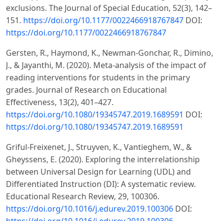
exclusions. The Journal of Special Education, 52(3), 142–
151.
https://doi.org/10.1177/0022466918767847
DOI:
https://doi.org/10.1177/0022466918767847
Gersten, R., Haymond, K., Newman-Gonchar, R., Dimino,
J., & Jayanthi, M. (2020). Meta-analysis of the impact of
reading interventions for students in the primary
grades. Journal of Research on Educational
Effectiveness, 13(2), 401–427.
https://doi.org/10.1080/19345747.2019.1689591
DOI:
https://doi.org/10.1080/19345747.2019.1689591
Griful-Freixenet, J., Struyven, K., Vantieghem, W., &
Gheyssens, E. (2020). Exploring the interrelationship
between Universal Design for Learning (UDL) and
Differentiated Instruction (DI): A systematic review.
Educational Research Review, 29, 100306.
https://doi.org/10.1016/j.edurev.2019.100306
DOI:
https://doi.org/10.1016/j.edurev.2019.100306