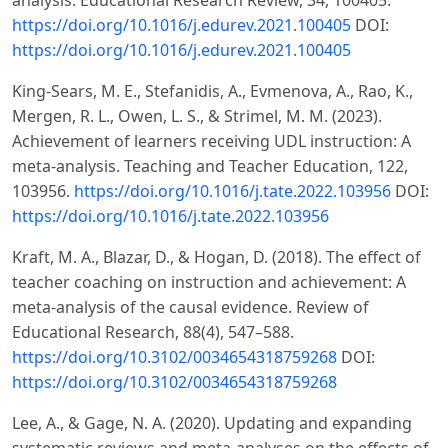
https://doi.org/10.1016/j.edurev.2021.100405
DOI:
https://doi.org/10.1016/j.edurev.2021.100405
King-Sears, M. E., Stefanidis, A., Evmenova, A., Rao, K.,
Mergen, R. L., Owen, L. S., & Strimel, M. M. (2023).
Achievement of learners receiving UDL instruction: A
meta-analysis. Teaching and Teacher Education, 122,
103956.
https://doi.org/10.1016/j.tate.2022.103956
DOI:
https://doi.org/10.1016/j.tate.2022.103956
Kraft, M. A., Blazar, D., & Hogan, D. (2018). The effect of
teacher coaching on instruction and achievement: A
meta-analysis of the causal evidence. Review of
Educational Research, 88(4), 547–588.
https://doi.org/10.3102/0034654318759268
DOI:
https://doi.org/10.3102/0034654318759268
Lee, A., & Gage, N. A. (2020). Updating and expanding
systematic reviews and meta-analyses on the effects of