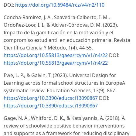
DOI:
https://doi.org/10.69484/rcz/v4/n2/110
Concha-Ramirez, J. A., Saavedra-Calberto, I. M.,
Ordoñez-Loor, I. I., & Alcivar-Córdova, D. M. (2023).
Impacto de la gamificación en la motivación y el
compromiso estudiantil en educación primaria. Revista
Científica Ciencia Y Método, 1(4), 44-55.
https://doi.org/10.55813/gaea/rcym/v1/n4/22
DOI:
https://doi.org/10.55813/gaea/rcym/v1/n4/22
Ewe, L. P., & Galvin, T. (2023). Universal Design for
Learning across formal school structures in EuropeA
systematic review. Education Sciences, 13(9), 867.
https://doi.org/10.3390/educsci13090867
DOI:
https://doi.org/10.3390/educsci13090867
Gage, N. A., Whitford, D. K., & Katsiyannis, A. (2018). A
review of schoolwide positive behavior interventions
and supports as a framework for reducing disciplinary