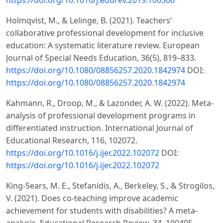
Holmqvist, M., & Lelinge, B. (2021). Teachers’
collaborative professional development for inclusive
education: A systematic literature review. European
Journal of Special Needs Education, 36(5), 819–833.
https://doi.org/10.1080/08856257.2020.1842974
DOI:
https://doi.org/10.1080/08856257.2020.1842974
Kahmann, R., Droop, M., & Lazonder, A. W. (2022). Meta-
analysis of professional development programs in
differentiated instruction. International Journal of
Educational Research, 116, 102072.
https://doi.org/10.1016/j.ijer.2022.102072
DOI:
https://doi.org/10.1016/j.ijer.2022.102072
King-Sears, M. E., Stefanidis, A., Berkeley, S., & Strogilos,
V. (2021). Does co-teaching improve academic
achievement for students with disabilities? A meta-
analysis. Educational Research Review, 34, 100405.