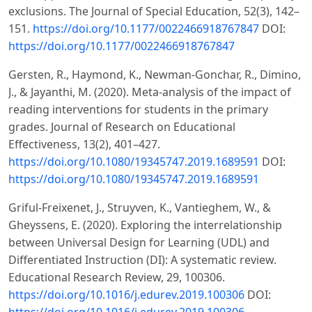
exclusions. The Journal of Special Education, 52(3), 142–
151.
https://doi.org/10.1177/0022466918767847
DOI:
https://doi.org/10.1177/0022466918767847
Gersten, R., Haymond, K., Newman-Gonchar, R., Dimino,
J., & Jayanthi, M. (2020). Meta-analysis of the impact of
reading interventions for students in the primary
grades. Journal of Research on Educational
Effectiveness, 13(2), 401–427.
https://doi.org/10.1080/19345747.2019.1689591
DOI:
https://doi.org/10.1080/19345747.2019.1689591
Griful-Freixenet, J., Struyven, K., Vantieghem, W., &
Gheyssens, E. (2020). Exploring the interrelationship
between Universal Design for Learning (UDL) and
Differentiated Instruction (DI): A systematic review.
Educational Research Review, 29, 100306.
https://doi.org/10.1016/j.edurev.2019.100306
DOI:
https://doi.org/10.1016/j.edurev.2019.100306