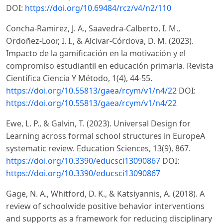
DOI:
https://doi.org/10.69484/rcz/v4/n2/110
Concha-Ramirez, J. A., Saavedra-Calberto, I. M.,
Ordoñez-Loor, I. I., & Alcivar-Córdova, D. M. (2023).
Impacto de la gamificación en la motivación y el
compromiso estudiantil en educación primaria. Revista
Científica Ciencia Y Método, 1(4), 44-55.
https://doi.org/10.55813/gaea/rcym/v1/n4/22
DOI:
https://doi.org/10.55813/gaea/rcym/v1/n4/22
Ewe, L. P., & Galvin, T. (2023). Universal Design for
Learning across formal school structures in EuropeA
systematic review. Education Sciences, 13(9), 867.
https://doi.org/10.3390/educsci13090867
DOI:
https://doi.org/10.3390/educsci13090867
Gage, N. A., Whitford, D. K., & Katsiyannis, A. (2018). A
review of schoolwide positive behavior interventions
and supports as a framework for reducing disciplinary