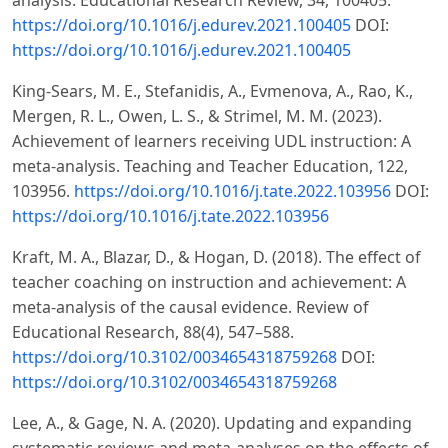
https://doi.org/10.1016/j.edurev.2021.100405
DOI:
https://doi.org/10.1016/j.edurev.2021.100405
King-Sears, M. E., Stefanidis, A., Evmenova, A., Rao, K.,
Mergen, R. L., Owen, L. S., & Strimel, M. M. (2023).
Achievement of learners receiving UDL instruction: A
meta-analysis. Teaching and Teacher Education, 122,
103956.
https://doi.org/10.1016/j.tate.2022.103956
DOI:
https://doi.org/10.1016/j.tate.2022.103956
Kraft, M. A., Blazar, D., & Hogan, D. (2018). The effect of
teacher coaching on instruction and achievement: A
meta-analysis of the causal evidence. Review of
Educational Research, 88(4), 547–588.
https://doi.org/10.3102/0034654318759268
DOI:
https://doi.org/10.3102/0034654318759268
Lee, A., & Gage, N. A. (2020). Updating and expanding
systematic reviews and meta-analyses on the effects of