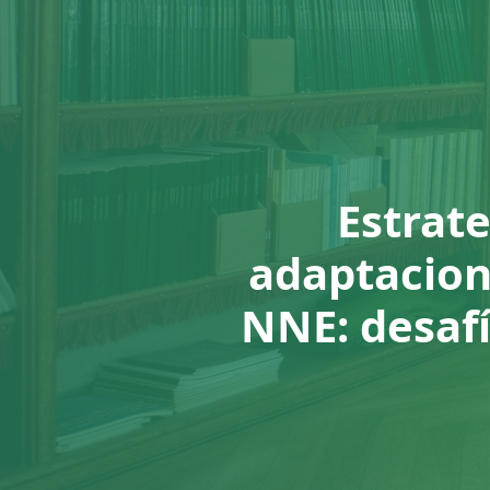
Estrat
adaptacione
NNE: desaf