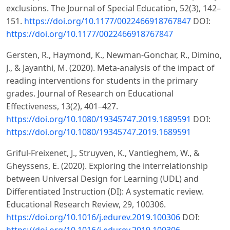
exclusions. The Journal of Special Education, 52(3), 142–
151.
https://doi.org/10.1177/0022466918767847
DOI:
https://doi.org/10.1177/0022466918767847
Gersten, R., Haymond, K., Newman-Gonchar, R., Dimino,
J., & Jayanthi, M. (2020). Meta-analysis of the impact of
reading interventions for students in the primary
grades. Journal of Research on Educational
Effectiveness, 13(2), 401–427.
https://doi.org/10.1080/19345747.2019.1689591
DOI:
https://doi.org/10.1080/19345747.2019.1689591
Griful-Freixenet, J., Struyven, K., Vantieghem, W., &
Gheyssens, E. (2020). Exploring the interrelationship
between Universal Design for Learning (UDL) and
Differentiated Instruction (DI): A systematic review.
Educational Research Review, 29, 100306.
https://doi.org/10.1016/j.edurev.2019.100306
DOI:
https://doi.org/10.1016/j.edurev.2019.100306