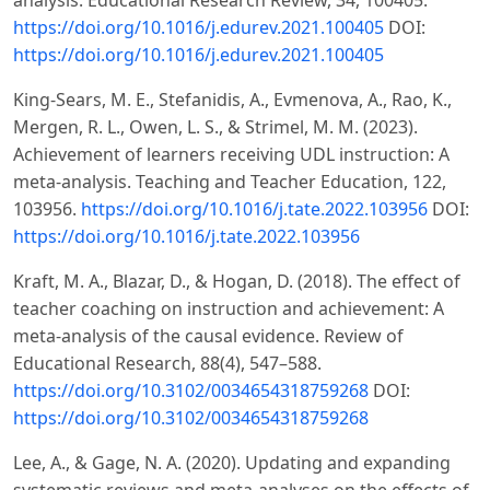
https://doi.org/10.1016/j.edurev.2021.100405
DOI:
https://doi.org/10.1016/j.edurev.2021.100405
King-Sears, M. E., Stefanidis, A., Evmenova, A., Rao, K.,
Mergen, R. L., Owen, L. S., & Strimel, M. M. (2023).
Achievement of learners receiving UDL instruction: A
meta-analysis. Teaching and Teacher Education, 122,
103956.
https://doi.org/10.1016/j.tate.2022.103956
DOI:
https://doi.org/10.1016/j.tate.2022.103956
Kraft, M. A., Blazar, D., & Hogan, D. (2018). The effect of
teacher coaching on instruction and achievement: A
meta-analysis of the causal evidence. Review of
Educational Research, 88(4), 547–588.
https://doi.org/10.3102/0034654318759268
DOI:
https://doi.org/10.3102/0034654318759268
Lee, A., & Gage, N. A. (2020). Updating and expanding
systematic reviews and meta-analyses on the effects of