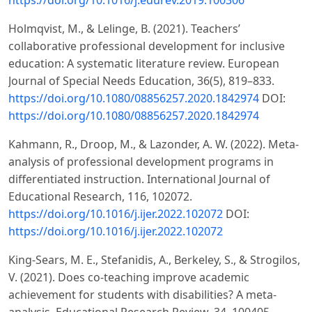
Holmqvist, M., & Lelinge, B. (2021). Teachers’
collaborative professional development for inclusive
education: A systematic literature review. European
Journal of Special Needs Education, 36(5), 819–833.
https://doi.org/10.1080/08856257.2020.1842974
DOI:
https://doi.org/10.1080/08856257.2020.1842974
Kahmann, R., Droop, M., & Lazonder, A. W. (2022). Meta-
analysis of professional development programs in
differentiated instruction. International Journal of
Educational Research, 116, 102072.
https://doi.org/10.1016/j.ijer.2022.102072
DOI:
https://doi.org/10.1016/j.ijer.2022.102072
King-Sears, M. E., Stefanidis, A., Berkeley, S., & Strogilos,
V. (2021). Does co-teaching improve academic
achievement for students with disabilities? A meta-
analysis. Educational Research Review, 34, 100405.