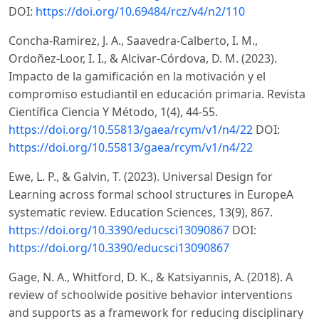
DOI:
https://doi.org/10.69484/rcz/v4/n2/110
Concha-Ramirez, J. A., Saavedra-Calberto, I. M.,
Ordoñez-Loor, I. I., & Alcivar-Córdova, D. M. (2023).
Impacto de la gamificación en la motivación y el
compromiso estudiantil en educación primaria. Revista
Científica Ciencia Y Método, 1(4), 44-55.
https://doi.org/10.55813/gaea/rcym/v1/n4/22
DOI:
https://doi.org/10.55813/gaea/rcym/v1/n4/22
Ewe, L. P., & Galvin, T. (2023). Universal Design for
Learning across formal school structures in EuropeA
systematic review. Education Sciences, 13(9), 867.
https://doi.org/10.3390/educsci13090867
DOI:
https://doi.org/10.3390/educsci13090867
Gage, N. A., Whitford, D. K., & Katsiyannis, A. (2018). A
review of schoolwide positive behavior interventions
and supports as a framework for reducing disciplinary