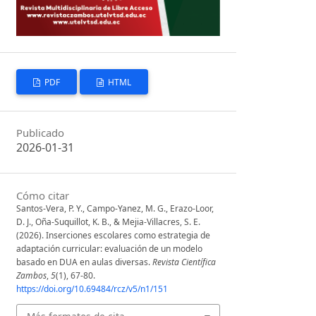
PDF
HTML
Publicado
2026-01-31
Cómo citar
Santos-Vera, P. Y., Campo-Yanez, M. G., Erazo-Loor,
D. J., Oña-Suquillot, K. B., & Mejia-Villacres, S. E.
(2026). Inserciones escolares como estrategia de
adaptación curricular: evaluación de un modelo
basado en DUA en aulas diversas.
Revista Científica
Zambos
,
5
(1), 67-80.
https://doi.org/10.69484/rcz/v5/n1/151