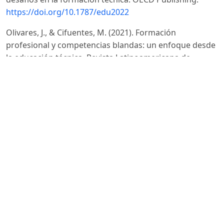
https://doi.org/10.1787/edu2022
Olivares, J., & Cifuentes, M. (2021). Formación
profesional y competencias blandas: un enfoque desde
la educación técnica. Revista Latinoamericana de
Estudios Educativos, 51(2), 155-176.
https://doi.org/10.35362/rlee.v51i2.1171
Rodríguez, F., & Gómez, S. (2021). Estrategias para el
aprendizaje significativo en entornos técnicos.
Formación Docente, 22(1), 112-129.
Sánchez, M., & Luna, F. (2017). Constructivismo y
aprendizaje significativo: fundamentos para una
educación activa. Revista Iberoamericana de Educación,
74(2), 45-62.
Santander-Salmon, E. S. (2024). Métodos pedagógicos
innovadores: Una revisión de las mejores prácticas