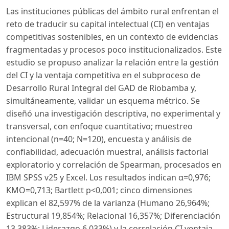
Las instituciones públicas del ámbito rural enfrentan el
reto de traducir su capital intelectual (CI) en ventajas
competitivas sostenibles, en un contexto de evidencias
fragmentadas y procesos poco institucionalizados. Este
estudio se propuso analizar la relación entre la gestión
del CI y la ventaja competitiva en el subproceso de
Desarrollo Rural Integral del GAD de Riobamba y,
simultáneamente, validar un esquema métrico. Se
diseñó una investigación descriptiva, no experimental y
transversal, con enfoque cuantitativo; muestreo
intencional (n=40; N=120), encuesta y análisis de
confiabilidad, adecuación muestral, análisis factorial
exploratorio y correlación de Spearman, procesados en
IBM SPSS v25 y Excel. Los resultados indican α=0,976;
KMO=0,713; Bartlett p<0,001; cinco dimensiones
explican el 82,597% de la varianza (Humano 26,964%;
Estructural 19,854%; Relacional 16,357%; Diferenciación
13,383%; Liderazgo 6,033%) y la correlación CI ventaja