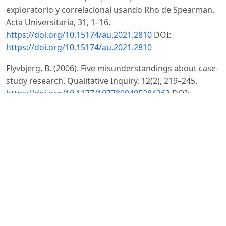
exploratorio y correlacional usando Rho de Spearman.
Acta Universitaria, 31, 1–16.
https://doi.org/10.15174/au.2021.2810
DOI:
https://doi.org/10.15174/au.2021.2810
Flyvbjerg, B. (2006). Five misunderstandings about case-
study research. Qualitative Inquiry, 12(2), 219–245.
https://doi.org/10.1177/1077800405284363
DOI:
https://doi.org/10.1177/1077800405284363
Gómez-Bayona, L., Londoño-Montoya, E., & Mora-
González, B. (2020). Modelos de capital intelectual a
nivel empresarial y su aporte en la creación de valor.
Revista CEA, 6(11), 165–184.
https://doi.org/10.22430/24223182.1434
DOI:
https://doi.org/10.22430/24223182.1434
Guamán Chacha, K. A., Hernández Ramos, E. L., & Lloay
Sánchez, S. I. (2021). El proyecto de investigación: la