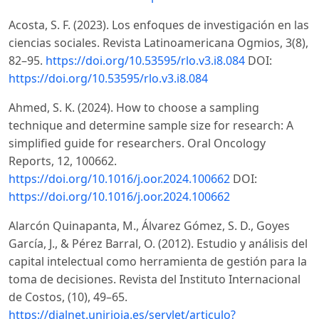
Acosta, S. F. (2023). Los enfoques de investigación en las
ciencias sociales. Revista Latinoamericana Ogmios, 3(8),
82–95.
https://doi.org/10.53595/rlo.v3.i8.084
DOI:
https://doi.org/10.53595/rlo.v3.i8.084
Ahmed, S. K. (2024). How to choose a sampling
technique and determine sample size for research: A
simplified guide for researchers. Oral Oncology
Reports, 12, 100662.
https://doi.org/10.1016/j.oor.2024.100662
DOI:
https://doi.org/10.1016/j.oor.2024.100662
Alarcón Quinapanta, M., Álvarez Gómez, S. D., Goyes
García, J., & Pérez Barral, O. (2012). Estudio y análisis del
capital intelectual como herramienta de gestión para la
toma de decisiones. Revista del Instituto Internacional
de Costos, (10), 49–65.
https://dialnet.unirioja.es/servlet/articulo?