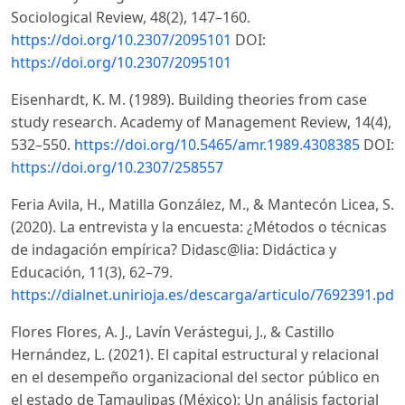
Sociological Review, 48(2), 147–160.
https://doi.org/10.2307/2095101
DOI:
https://doi.org/10.2307/2095101
Eisenhardt, K. M. (1989). Building theories from case
study research. Academy of Management Review, 14(4),
532–550.
https://doi.org/10.5465/amr.1989.4308385
DOI:
https://doi.org/10.2307/258557
Feria Avila, H., Matilla González, M., & Mantecón Licea, S.
(2020). La entrevista y la encuesta: ¿Métodos o técnicas
de indagación empírica? Didasc@lia: Didáctica y
Educación, 11(3), 62–79.
https://dialnet.unirioja.es/descarga/articulo/7692391.pdf
Flores Flores, A. J., Lavín Verástegui, J., & Castillo
Hernández, L. (2021). El capital estructural y relacional
en el desempeño organizacional del sector público en
el estado de Tamaulipas (México): Un análisis factorial