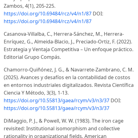
Zambos, 4(1), 205-225.
https://doi.org/10.69484/rcz/v4/n1/87
DOI:
https://doi.org/10.69484/rcz/v4/n1/87
Casanova-Villalba, C., Herrera-Sánchez, M., Herrera-
Enríquez, G., Almeida-Blacio, J., Preciado-Ortiz, F. (2022).
Estrategia y Ventaja Competitiva – Un enfoque práctico.
Editorial Grupo Compás.
Chamorro-Quiñónez, J. G., & Navarrete-Zambrano, C. M.
(2025). Avances y desafíos en la contabilidad de costos
en entornos industriales digitalizados. Revista Científica
Ciencia Y Método, 3(3), 1-13.
https://doi.org/10.55813/gaea/rcym/v3/n3/37
DOI:
https://doi.org/10.55813/gaea/rcym/v3/n3/37
DiMaggio, P. J., & Powell, W. W. (1983). The iron cage
revisited: Institutional isomorphism and collective
rationality in organizational fields. American