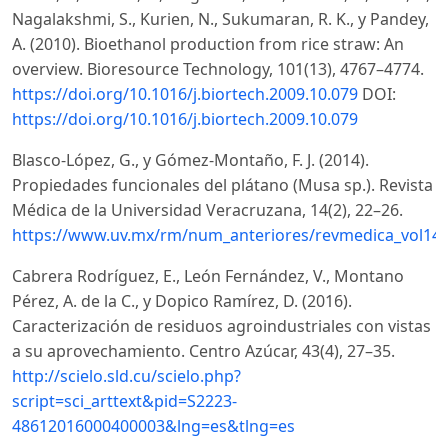
Nagalakshmi, S., Kurien, N., Sukumaran, R. K., y Pandey,
A. (2010). Bioethanol production from rice straw: An
overview. Bioresource Technology, 101(13), 4767–4774.
https://doi.org/10.1016/j.biortech.2009.10.079
DOI:
https://doi.org/10.1016/j.biortech.2009.10.079
Blasco-López, G., y Gómez-Montaño, F. J. (2014).
Propiedades funcionales del plátano (Musa sp.). Revista
Médica de la Universidad Veracruzana, 14(2), 22–26.
https://www.uv.mx/rm/num_anteriores/revmedica_vol14_
Cabrera Rodríguez, E., León Fernández, V., Montano
Pérez, A. de la C., y Dopico Ramírez, D. (2016).
Caracterización de residuos agroindustriales con vistas
a su aprovechamiento. Centro Azúcar, 43(4), 27–35.
http://scielo.sld.cu/scielo.php?
script=sci_arttext&pid=S2223-
48612016000400003&lng=es&tlng=es