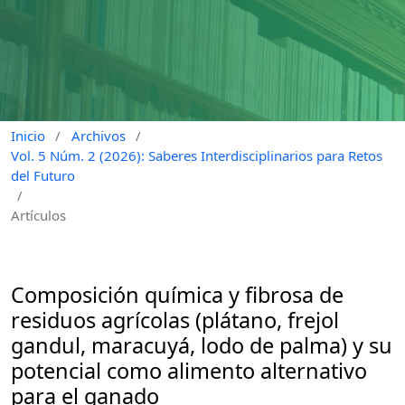
Inicio
/
Archivos
/
Vol. 5 Núm. 2 (2026): Saberes Interdisciplinarios para Retos
del Futuro
/
Artículos
Composición química y fibrosa de
residuos agrícolas (plátano, frejol
gandul, maracuyá, lodo de palma) y su
potencial como alimento alternativo
para el ganado