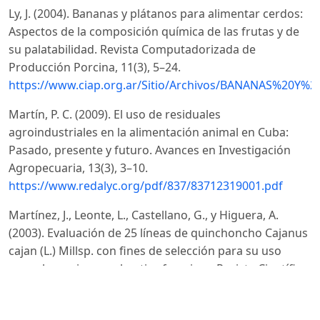
Ly, J. (2004). Bananas y plátanos para alimentar cerdos:
Aspectos de la composición química de las frutas y de
su palatabilidad. Revista Computadorizada de
Producción Porcina, 11(3), 5–24.
https://www.ciap.org.ar/Sitio/Archivos/BANANAS
Martín, P. C. (2009). El uso de residuales
agroindustriales en la alimentación animal en Cuba:
Pasado, presente y futuro. Avances en Investigación
Agropecuaria, 13(3), 3–10.
https://www.redalyc.org/pdf/837/83712319001.pdf
Martínez, J., Leonte, L., Castellano, G., y Higuera, A.
(2003). Evaluación de 25 líneas de quinchoncho Cajanus
cajan (L.) Millsp. con fines de selección para su uso
como leguminosa arbustiva forrajera. Revista Científica
de la Facultad de Ciencias Veterinarias, 13(3), 173–181.
https://www.produccioncientificaluz.org/index.php/cienti