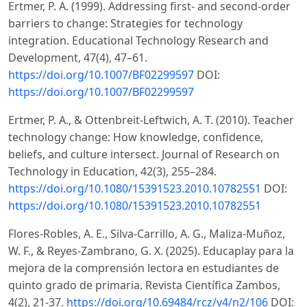
Ertmer, P. A. (1999). Addressing first- and second-order
barriers to change: Strategies for technology
integration. Educational Technology Research and
Development, 47(4), 47–61.
https://doi.org/10.1007/BF02299597
DOI:
https://doi.org/10.1007/BF02299597
Ertmer, P. A., & Ottenbreit-Leftwich, A. T. (2010). Teacher
technology change: How knowledge, confidence,
beliefs, and culture intersect. Journal of Research on
Technology in Education, 42(3), 255–284.
https://doi.org/10.1080/15391523.2010.10782551
DOI:
https://doi.org/10.1080/15391523.2010.10782551
Flores-Robles, A. E., Silva-Carrillo, A. G., Maliza-Muñoz,
W. F., & Reyes-Zambrano, G. X. (2025). Educaplay para la
mejora de la comprensión lectora en estudiantes de
quinto grado de primaria. Revista Científica Zambos,
4(2), 21-37.
https://doi.org/10.69484/rcz/v4/n2/106
DOI: