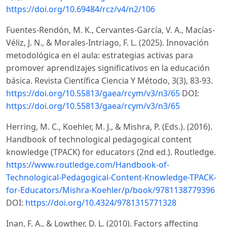
https://doi.org/10.69484/rcz/v4/n2/106
Fuentes-Rendón, M. K., Cervantes-García, V. A., Macías-
Véliz, J. N., & Morales-Intriago, F. L. (2025). Innovación
metodológica en el aula: estrategias activas para
promover aprendizajes significativos en la educación
básica. Revista Científica Ciencia Y Método, 3(3), 83-93.
https://doi.org/10.55813/gaea/rcym/v3/n3/65
DOI:
https://doi.org/10.55813/gaea/rcym/v3/n3/65
Herring, M. C., Koehler, M. J., & Mishra, P. (Eds.). (2016).
Handbook of technological pedagogical content
knowledge (TPACK) for educators (2nd ed.). Routledge.
https://www.routledge.com/Handbook-of-
Technological-Pedagogical-Content-Knowledge-TPACK-
for-Educators/Mishra-Koehler/p/book/9781138779396
DOI:
https://doi.org/10.4324/9781315771328
Inan, F. A., & Lowther, D. L. (2010). Factors affecting