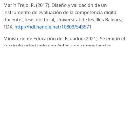
Marín Trejo, R. (2017). Diseño y validación de un
instrumento de evaluación de la competencia digital
docente [Tesis doctoral, Universitat de les Illes Balears].
TDX.
http://hdl.handle.net/10803/543571
Ministerio de Educación del Ecuador. (2021). Se emitió el
currículo priorizado con énfasis en competencias
comunicacionales, matemáticas, digitales y
socioemocionales.
https://educacion.gob.ec/se-emitio-
el-curriculo-priorizado-con-enfasis-en-competencias-
comunicacionales-matematicas-digitales-y-
socioemocionales/
Mishra, P., & Koehler, M. J. (2006). Technological
pedagogical content knowledge: A framework for
teacher knowledge. Teachers College Record, 108(6),
1017–1054.
https://doi.org/10.1111/j.1467-
9620.2006.00684.x
DOI: