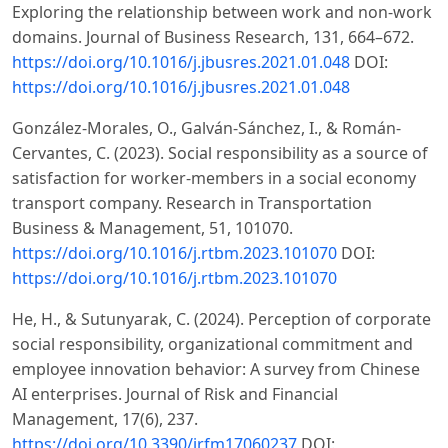
Exploring the relationship between work and non-work
domains. Journal of Business Research, 131, 664–672.
https://doi.org/10.1016/j.jbusres.2021.01.048
DOI:
https://doi.org/10.1016/j.jbusres.2021.01.048
González-Morales, O., Galván-Sánchez, I., & Román-
Cervantes, C. (2023). Social responsibility as a source of
satisfaction for worker-members in a social economy
transport company. Research in Transportation
Business & Management, 51, 101070.
https://doi.org/10.1016/j.rtbm.2023.101070
DOI:
https://doi.org/10.1016/j.rtbm.2023.101070
He, H., & Sutunyarak, C. (2024). Perception of corporate
social responsibility, organizational commitment and
employee innovation behavior: A survey from Chinese
AI enterprises. Journal of Risk and Financial
Management, 17(6), 237.
https://doi.org/10.3390/jrfm17060237
DOI: