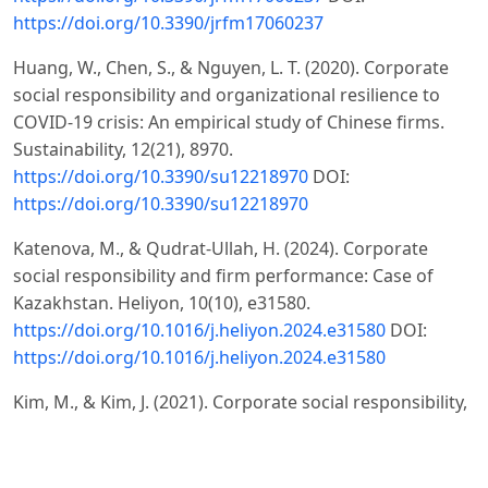
https://doi.org/10.3390/jrfm17060237
Huang, W., Chen, S., & Nguyen, L. T. (2020). Corporate
social responsibility and organizational resilience to
COVID-19 crisis: An empirical study of Chinese firms.
Sustainability, 12(21), 8970.
https://doi.org/10.3390/su12218970
DOI:
https://doi.org/10.3390/su12218970
Katenova, M., & Qudrat-Ullah, H. (2024). Corporate
social responsibility and firm performance: Case of
Kazakhstan. Heliyon, 10(10), e31580.
https://doi.org/10.1016/j.heliyon.2024.e31580
DOI:
https://doi.org/10.1016/j.heliyon.2024.e31580
Kim, M., & Kim, J. (2021). Corporate social responsibility,
employee engagement, well-being and the task
performance of frontline employees. Management
Decision, 59(8), 2040–2056.
https://doi.org/10.1108/MD-