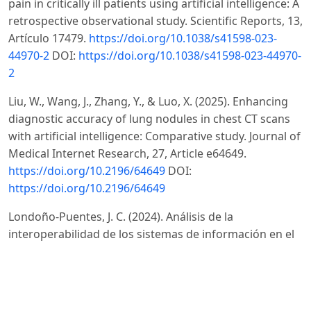
pain in critically ill patients using artificial intelligence: A
retrospective observational study. Scientific Reports, 13,
Artículo 17479.
https://doi.org/10.1038/s41598-023-
44970-2
DOI:
https://doi.org/10.1038/s41598-023-44970-
2
Liu, W., Wang, J., Zhang, Y., & Luo, X. (2025). Enhancing
diagnostic accuracy of lung nodules in chest CT scans
with artificial intelligence: Comparative study. Journal of
Medical Internet Research, 27, Article e64649.
https://doi.org/10.2196/64649
DOI:
https://doi.org/10.2196/64649
Londoño-Puentes, J. C. (2024). Análisis de la
interoperabilidad de los sistemas de información en el
sector de la salud. Innova Science Journal, 2(3), 39–52.
https://doi.org/10.63618/omd/isj/v2/n3/42
DOI:
https://doi.org/10.63618/omd/isj/v2/n3/42