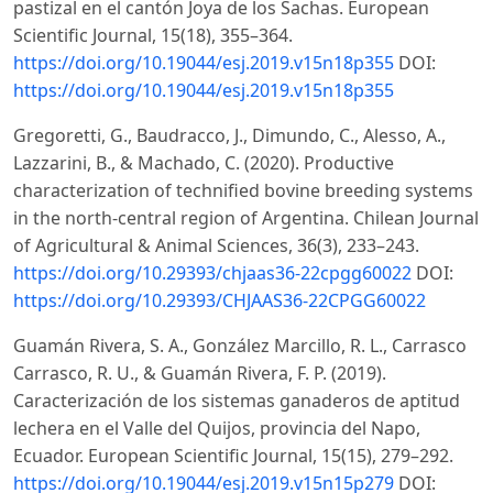
pastizal en el cantón Joya de los Sachas. European
Scientific Journal, 15(18), 355–364.
https://doi.org/10.19044/esj.2019.v15n18p355
DOI:
https://doi.org/10.19044/esj.2019.v15n18p355
Gregoretti, G., Baudracco, J., Dimundo, C., Alesso, A.,
Lazzarini, B., & Machado, C. (2020). Productive
characterization of technified bovine breeding systems
in the north-central region of Argentina. Chilean Journal
of Agricultural & Animal Sciences, 36(3), 233–243.
https://doi.org/10.29393/chjaas36-22cpgg60022
DOI:
https://doi.org/10.29393/CHJAAS36-22CPGG60022
Guamán Rivera, S. A., González Marcillo, R. L., Carrasco
Carrasco, R. U., & Guamán Rivera, F. P. (2019).
Caracterización de los sistemas ganaderos de aptitud
lechera en el Valle del Quijos, provincia del Napo,
Ecuador. European Scientific Journal, 15(15), 279–292.
https://doi.org/10.19044/esj.2019.v15n15p279
DOI: