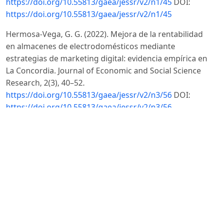
https://doi.org/10.55813/gaea/jessr/v2/n1/45
DOI:
https://doi.org/10.55813/gaea/jessr/v2/n1/45
Hermosa-Vega, G. G. (2022). Mejora de la rentabilidad
en almacenes de electrodomésticos mediante
estrategias de marketing digital: evidencia empírica en
La Concordia. Journal of Economic and Social Science
Research, 2(3), 40–52.
https://doi.org/10.55813/gaea/jessr/v2/n3/56
DOI:
https://doi.org/10.55813/gaea/jessr/v2/n3/56
Herrera Sánchez, M. J., Casanova Villalba, C. I., Silva
Alvarado, G. S. ., & Parraga Pether, P. V. (2021). Cultura
tributaria mediante la capacitación contable a
pequeñas y medianas empresas en Ecuador. Journal of
business and entrepreneurial studie.
Instituto Nacional de Estadística y Censos (INEC). (2020).
Encuesta de hogares sobre tecnologías de la