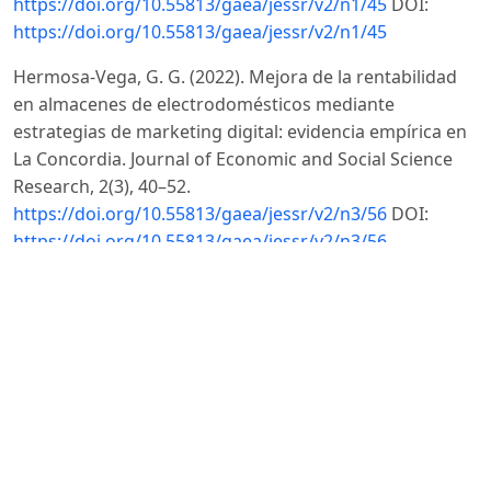
https://doi.org/10.55813/gaea/jessr/v2/n1/45
DOI:
https://doi.org/10.55813/gaea/jessr/v2/n1/45
Hermosa-Vega, G. G. (2022). Mejora de la rentabilidad
en almacenes de electrodomésticos mediante
estrategias de marketing digital: evidencia empírica en
La Concordia. Journal of Economic and Social Science
Research, 2(3), 40–52.
https://doi.org/10.55813/gaea/jessr/v2/n3/56
DOI:
https://doi.org/10.55813/gaea/jessr/v2/n3/56
Herrera Sánchez, M. J., Casanova Villalba, C. I., Silva
Alvarado, G. S. ., & Parraga Pether, P. V. (2021). Cultura
tributaria mediante la capacitación contable a
pequeñas y medianas empresas en Ecuador. Journal of
business and entrepreneurial studie.
Instituto Nacional de Estadística y Censos (INEC). (2020).
Encuesta de hogares sobre tecnologías de la