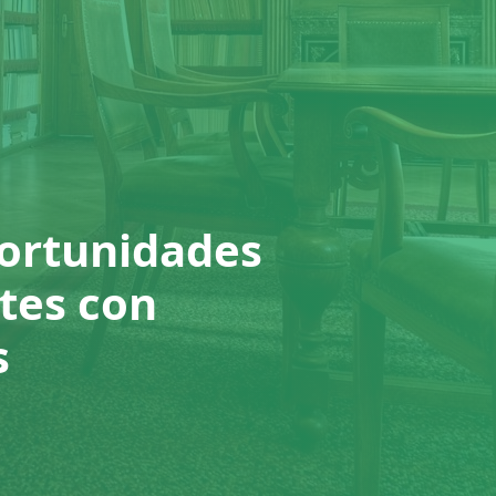
portunidades
tes con
s