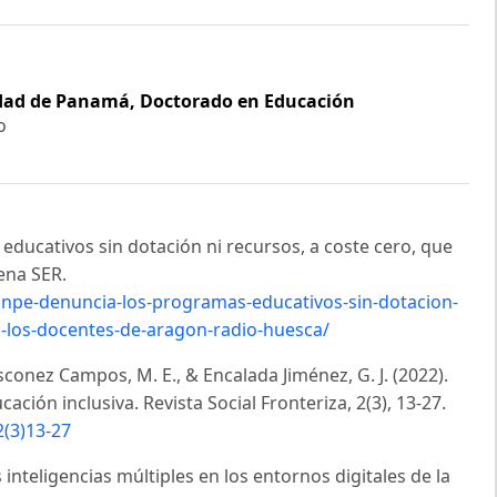
dad de Panamá, Doctorado en Educación
o
ducativos sin dotación ni recursos, a coste cero, que
ena SER.
npe-denuncia-los-programas-educativos-sin-dotacion-
a-los-docentes-de-aragon-radio-huesca/
sconez Campos, M. E., & Encalada Jiménez, G. J. (2022).
ción inclusiva. Revista Social Fronteriza, 2(3), 13-27.
2(3)13-27
Las inteligencias múltiples en los entornos digitales de la