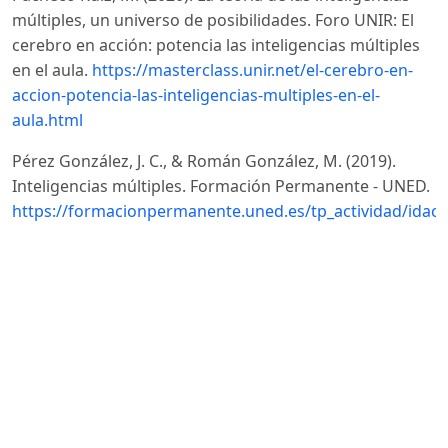
múltiples, un universo de posibilidades. Foro UNIR: El
cerebro en acción: potencia las inteligencias múltiples
en el aula.
https://masterclass.unir.net/el-cerebro-en-
accion-potencia-las-inteligencias-multiples-en-el-
aula.html
Pérez González, J. C., & Román González, M. (2019).
Inteligencias múltiples. Formación Permanente - UNED.
https://formacionpermanente.uned.es/tp_actividad/idact
Pérez-Campoverde, M. F., Velastegui-Hernández, D. C.,
Velastegui-Hernández, R. S., & Mayorga-Ases, L. A.
(2024). Las inteligencias múltiples y el proceso de
enseñanza. 593 Digital Publisher CEIT, 9(1-1), 199-211.
https://doi.org/10.33386/593dp.2024.1-1.2272
DOI:
https://doi.org/10.33386/593dp.2024.1-1.2272
Salgado, L. (2024). Formación de formadores: clave para
una educación de calidad. Inercia Digital.