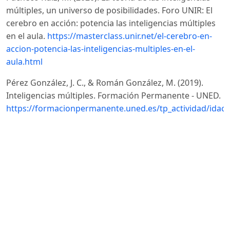
múltiples, un universo de posibilidades. Foro UNIR: El
cerebro en acción: potencia las inteligencias múltiples
en el aula.
https://masterclass.unir.net/el-cerebro-en-
accion-potencia-las-inteligencias-multiples-en-el-
aula.html
Pérez González, J. C., & Román González, M. (2019).
Inteligencias múltiples. Formación Permanente - UNED.
https://formacionpermanente.uned.es/tp_actividad/idact
Pérez-Campoverde, M. F., Velastegui-Hernández, D. C.,
Velastegui-Hernández, R. S., & Mayorga-Ases, L. A.
(2024). Las inteligencias múltiples y el proceso de
enseñanza. 593 Digital Publisher CEIT, 9(1-1), 199-211.
https://doi.org/10.33386/593dp.2024.1-1.2272
DOI:
https://doi.org/10.33386/593dp.2024.1-1.2272
Salgado, L. (2024). Formación de formadores: clave para
una educación de calidad. Inercia Digital.