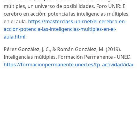
múltiples, un universo de posibilidades. Foro UNIR: El
cerebro en acción: potencia las inteligencias múltiples
en el aula.
https://masterclass.unir.net/el-cerebro-en-
accion-potencia-las-inteligencias-multiples-en-el-
aula.html
Pérez González, J. C., & Román González, M. (2019).
Inteligencias múltiples. Formación Permanente - UNED.
https://formacionpermanente.uned.es/tp_actividad/idact
Pérez-Campoverde, M. F., Velastegui-Hernández, D. C.,
Velastegui-Hernández, R. S., & Mayorga-Ases, L. A.
(2024). Las inteligencias múltiples y el proceso de
enseñanza. 593 Digital Publisher CEIT, 9(1-1), 199-211.
https://doi.org/10.33386/593dp.2024.1-1.2272
DOI:
https://doi.org/10.33386/593dp.2024.1-1.2272
Salgado, L. (2024). Formación de formadores: clave para
una educación de calidad. Inercia Digital.