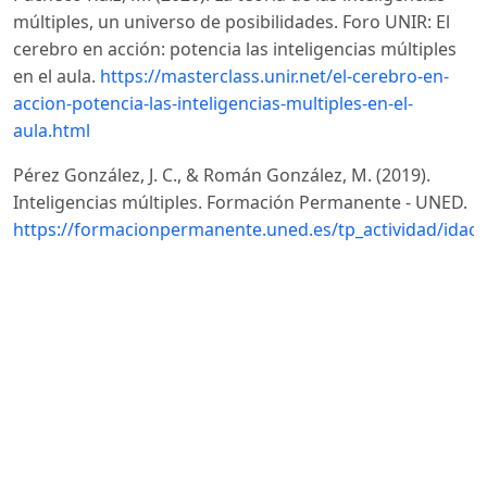
múltiples, un universo de posibilidades. Foro UNIR: El
cerebro en acción: potencia las inteligencias múltiples
en el aula.
https://masterclass.unir.net/el-cerebro-en-
accion-potencia-las-inteligencias-multiples-en-el-
aula.html
Pérez González, J. C., & Román González, M. (2019).
Inteligencias múltiples. Formación Permanente - UNED.
https://formacionpermanente.uned.es/tp_actividad/idact
Pérez-Campoverde, M. F., Velastegui-Hernández, D. C.,
Velastegui-Hernández, R. S., & Mayorga-Ases, L. A.
(2024). Las inteligencias múltiples y el proceso de
enseñanza. 593 Digital Publisher CEIT, 9(1-1), 199-211.
https://doi.org/10.33386/593dp.2024.1-1.2272
DOI:
https://doi.org/10.33386/593dp.2024.1-1.2272
Salgado, L. (2024). Formación de formadores: clave para
una educación de calidad. Inercia Digital.