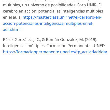
múltiples, un universo de posibilidades. Foro UNIR: El
cerebro en acción: potencia las inteligencias múltiples
en el aula.
https://masterclass.unir.net/el-cerebro-en-
accion-potencia-las-inteligencias-multiples-en-el-
aula.html
Pérez González, J. C., & Román González, M. (2019).
Inteligencias múltiples. Formación Permanente - UNED.
https://formacionpermanente.uned.es/tp_actividad/idact
Pérez-Campoverde, M. F., Velastegui-Hernández, D. C.,
Velastegui-Hernández, R. S., & Mayorga-Ases, L. A.
(2024). Las inteligencias múltiples y el proceso de
enseñanza. 593 Digital Publisher CEIT, 9(1-1), 199-211.
https://doi.org/10.33386/593dp.2024.1-1.2272
DOI:
https://doi.org/10.33386/593dp.2024.1-1.2272
Salgado, L. (2024). Formación de formadores: clave para
una educación de calidad. Inercia Digital.