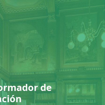
formador de
ación