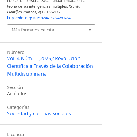
educación personalizada, fundamentada en la
teoría de las inteligencias múltiples.
Revista
Científica Zambos
,
4
(1), 166-177.
https://doi.org/10.69484/rcz/v4/n1/84
Más formatos de cita
Número
Vol. 4 Núm. 1 (2025): Revolución
Científica a Través de la Colaboración
Multidisciplinaria
Sección
Artículos
Categorías
s_eficaces_para_formadores
Sociedad y ciencias sociales
Licencia