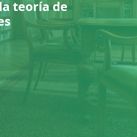
a teoría de
es