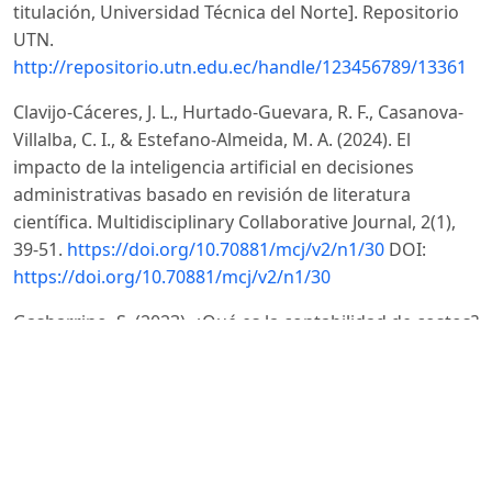
titulación, Universidad Técnica del Norte]. Repositorio
UTN.
http://repositorio.utn.edu.ec/handle/123456789/13361
Clavijo-Cáceres, J. L., Hurtado-Guevara, R. F., Casanova-
Villalba, C. I., & Estefano-Almeida, M. A. (2024). El
impacto de la inteligencia artificial en decisiones
administrativas basado en revisión de literatura
científica. Multidisciplinary Collaborative Journal, 2(1),
39-51.
https://doi.org/10.70881/mcj/v2/n1/30
DOI:
https://doi.org/10.70881/mcj/v2/n1/30
Gasbarrino, S. (2023). ¿Qué es la contabilidad de costos?
Objetivos, importancia y ejemplos. HubSpot.
https://blog.hubspot.es/sales/contabilidad-costos
Hurtado-Guevara, R. F. (2024). Impacto de la
Automatización Contable en la Eficiencia Operativa de
las PYMEs. Revista Científica Zambos, 3(1), 19-35.