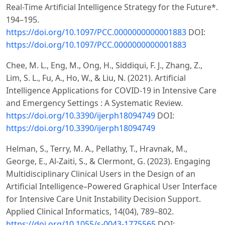
Real-Time Artificial Intelligence Strategy for the Future*.
194–195.
https://doi.org/10.1097/PCC.0000000000001883
DOI:
https://doi.org/10.1097/PCC.0000000000001883
Chee, M. L., Eng, M., Ong, H., Siddiqui, F. J., Zhang, Z.,
Lim, S. L., Fu, A., Ho, W., & Liu, N. (2021). Artificial
Intelligence Applications for COVID-19 in Intensive Care
and Emergency Settings : A Systematic Review.
https://doi.org/10.3390/ijerph18094749
DOI:
https://doi.org/10.3390/ijerph18094749
Helman, S., Terry, M. A., Pellathy, T., Hravnak, M.,
George, E., Al-Zaiti, S., & Clermont, G. (2023). Engaging
Multidisciplinary Clinical Users in the Design of an
Artificial Intelligence–Powered Graphical User Interface
for Intensive Care Unit Instability Decision Support.
Applied Clinical Informatics, 14(04), 789–802.
https://doi.org/10.1055/s-0043-1775565
DOI: