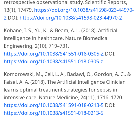
retrospective observational study. Scientific Reports,
13(1), 17479.
https://doi.org/10.1038/s41598-023-44970-
2
DOI:
https://doi.org/10.1038/s41598-023-44970-2
Kohane, I. S., Yu, K., & Beam, A. L. (2018). Artificial
intelligence in healthcare. Nature Biomedical
Engineering, 2(10), 719–731.
https://doi.org/10.1038/S41551-018-0305-Z
DOI:
https://doi.org/10.1038/s41551-018-0305-z
Komorowski, M., Celi, L. A., Badawi, O., Gordon, A. C., &
Faisal, A. A. (2018). The Artificial Intelligence Clinician
learns optimal treatment strategies for sepsis in
intensive care. Nature Medicine, 24(11), 1716–1720.
https://doi.org/10.1038/S41591-018-0213-5
DOI:
https://doi.org/10.1038/s41591-018-0213-5
Moazemi, S., Vahdati, S., Li, J., Kalkhoff, S., Castano, L. J.
V., Dewitz, B., Bibo, R., Sabouniaghdam, P., Tootooni, M.