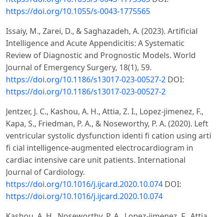
https://doi.org/10.1055/s-0043-1775565
Issaiy, M., Zarei, D., & Saghazadeh, A. (2023). Artificial
Intelligence and Acute Appendicitis: A Systematic
Review of Diagnostic and Prognostic Models. World
Journal of Emergency Surgery, 18(1), 59.
https://doi.org/10.1186/s13017-023-00527-2
DOI:
https://doi.org/10.1186/s13017-023-00527-2
Jentzer, J. C., Kashou, A. H., Attia, Z. I., Lopez-jimenez, F.,
Kapa, S., Friedman, P. A., & Noseworthy, P. A. (2020). Left
ventricular systolic dysfunction identi fi cation using arti
fi cial intelligence-augmented electrocardiogram in
cardiac intensive care unit patients. International
Journal of Cardiology.
https://doi.org/10.1016/j.ijcard.2020.10.074
DOI:
https://doi.org/10.1016/j.ijcard.2020.10.074
Kashou, A. H., Noseworthy, P. A., Lopez-jimenez, F., Attia,