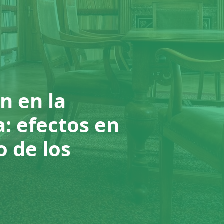
n en la
a: efectos en
o de los