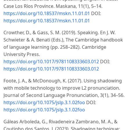
Case Los Ríos Province. Maskana, 11(1), 5–14.
https://doi.org/10.18537/mskn.11.01.01
DOI:
https://doi.org/10.18537/mskn.11.01.01
Crowther, D., & Gass, S. M. (2019). Speaking. En J. W.
Schwieter & A. Benati (Eds.), The Cambridge handbook
of language learning (pp. 258–282). Cambridge
University Press.
https://doi.org/10.1017/9781108333603.012
DOI:
https://doi.org/10.1017/9781108333603.012
Foote, J. A., & McDonough, K. (2017). Using shadowing
with mobile technology to improve L2 pronunciation.
Journal of Second Language Pronunciation, 3(1), 34–56.
https://doi.org/10.1075/jslp.3.1.02foo
DOI:
https://doi.org/10.1075/jslp.3.1.02foo
Gáleas Arboleda, G., Rivadeneira Zambrano, M. A., &
Coutinho dos Santos, J. (2023). Shadowing technique: