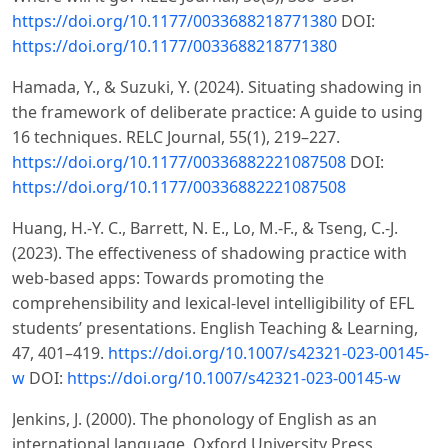
https://doi.org/10.1177/0033688218771380
DOI:
https://doi.org/10.1177/0033688218771380
Hamada, Y., & Suzuki, Y. (2024). Situating shadowing in
the framework of deliberate practice: A guide to using
16 techniques. RELC Journal, 55(1), 219–227.
https://doi.org/10.1177/00336882221087508
DOI:
https://doi.org/10.1177/00336882221087508
Huang, H.-Y. C., Barrett, N. E., Lo, M.-F., & Tseng, C.-J.
(2023). The effectiveness of shadowing practice with
web-based apps: Towards promoting the
comprehensibility and lexical-level intelligibility of EFL
students’ presentations. English Teaching & Learning,
47, 401–419.
https://doi.org/10.1007/s42321-023-00145-
w
DOI:
https://doi.org/10.1007/s42321-023-00145-w
Jenkins, J. (2000). The phonology of English as an
international language. Oxford University Press.