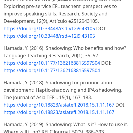
Exploring pre-service EFL teachers’ perspectives to
improve speaking skills. Research, Society and
Development, 12(9), Artículo e2512943105.
https://doi.org/10.33448/rsd-v12i9.43105
DOI:
https://doi.org/10.33448/rsd-v12i9.43105
Hamada, Y. (2016). Shadowing: Who benefits and how?
Language Teaching Research, 20(1), 35–52.
https://doi.org/10.1177/1362168815597504
DOI:
https://doi.org/10.1177/1362168815597504
Hamada, Y. (2018). Shadowing for pronunciation
development: Haptic-shadowing and IPA-shadowing.
The Journal of Asia TEFL, 15(1), 167–183.
https://doi.org/10.18823/asiatefl.2018.15.1.11.167
DOI:
https://doi.org/10.18823/asiatefl.2018.15.1.11.167
Hamada, Y. (2019). Shadowing: What is it? How to use it.
Where will it go? RELC Journal, 50(3), 386–393.