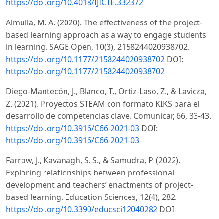
https://doi.org/10.4018/IJICTE.332372
Almulla, M. A. (2020). The effectiveness of the project-
based learning approach as a way to engage students
in learning. SAGE Open, 10(3), 2158244020938702.
https://doi.org/10.1177/2158244020938702
DOI:
https://doi.org/10.1177/2158244020938702
Diego-Mantecón, J., Blanco, T., Ortiz-Laso, Z., & Lavicza,
Z. (2021). Proyectos STEAM con formato KIKS para el
desarrollo de competencias clave. Comunicar, 66, 33-43.
https://doi.org/10.3916/C66-2021-03
DOI:
https://doi.org/10.3916/C66-2021-03
Farrow, J., Kavanagh, S. S., & Samudra, P. (2022).
Exploring relationships between professional
development and teachers’ enactments of project-
based learning. Education Sciences, 12(4), 282.
https://doi.org/10.3390/educsci12040282
DOI: