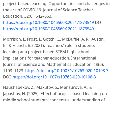
project-based learning: Opportunities and challenges in
the era of COVID-19. Journal of Science Teacher
Education, 32(6), 642–663.
https://doi.org/10.1080/1046560X.2021.1873549
DOI:
https://doi.org/10.1080/1046560X.2021.1873549
Morrison, J., Frost, J., Gotch, C., McDuffie, A. R., Austin,
B., & French, B. (2021). Teachers’ role in students’
learning at a project-based STEM high school:
Implications for teacher education. International
Journal of Science and Mathematics Education, 19(6),
1103–1123.
https://doi.org/10.1007/s10763-020-10108-3
DOI:
https://doi.org/10.1007/s10763-020-10108-3
Naushabekov, Z., Maxutov, S., Mansurova, A., &
Japashov, N. (2025). Effect of project-based learning on
middle school students’ conceptual understanding of
mechanics: A quasi-experimental study. European
Journal of Science and Mathematics Education, 13(3),